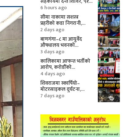
सहकार्यमा दन्त शिविर, ५१८
जनाले पाए निःशुल्क सेवा
6 hours ago
सीमा नाकामा सशस्त्र
प्रहरीको कडा निगरानी,
करिब १० लाखका
2 days ago
मोटरपार्ट्स बरामद
बाणगंगा–८ मा आयुर्वेद
औषधालय भवनको
शिलान्यास सम्पन्न
3 days ago
कालिकामा आफन्त भर्तीको
आरोप, करोडौँको
परियोजनामाथि गम्भीर प्रश्न
4 days ago
शिवराजमा स्कार्पियो–
मोटरसाइकल दुर्घटना,
एकको मृत्यु
7 days ago