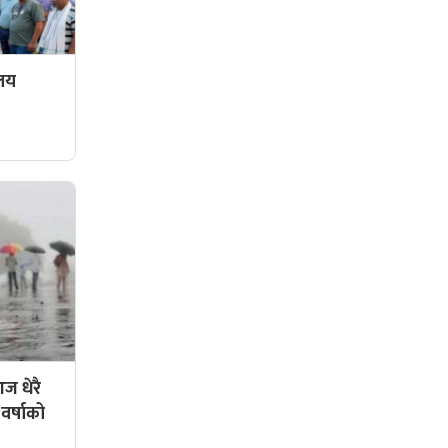
ालय
ज धेरै
 वर्षाको