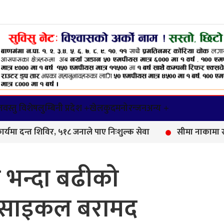
वस्तु विशेष
लुम्बिनी प्रदेश +
खेलकुद
मनोरन्जन
अन्य +
 शिविर, ५१८ जनाले पाए निःशुल्क सेवा
सीमा नाकामा सशस्त्र प्र
भन्दा बढीको
रसाइकल बरामद