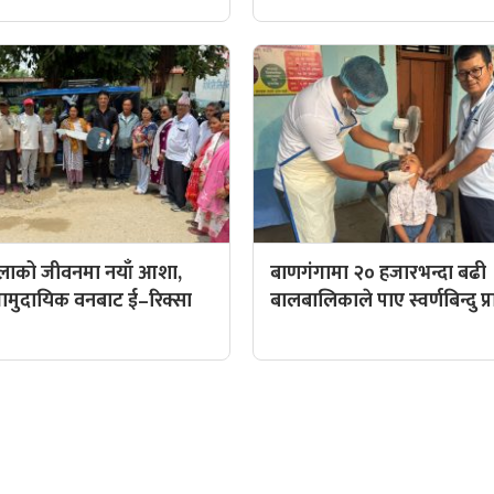
िलाको जीवनमा नयाँ आशा,
बाणगंगामा २० हजारभन्दा बढी
ट सामुदायिक वनबाट ई–रिक्सा
बालबालिकाले पाए स्वर्णबिन्दु प
QUICK LINKS