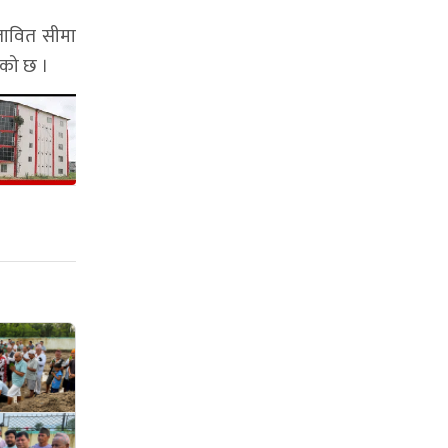
तावित सीमा
एको छ ।