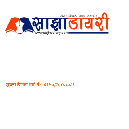
अर्गानिक मिडिया प्रा.लि. द्वारासंचालित
साझा डायरी डटकम अनलाइन
ठेगाना: कपिलवस्तु, लुम्बिनी प्रदेश
सम्पर्क नं.: +977-9862270263
इमेल:
sajhadiary@gmail.com
सूचना विभाग दर्ता नं.: ४१५०/२०८०/०८१
हाम्रो टीम
प्रधान सम्पादक: पशुपति गिरी
सम्पादक: अनिस बन्जाडे