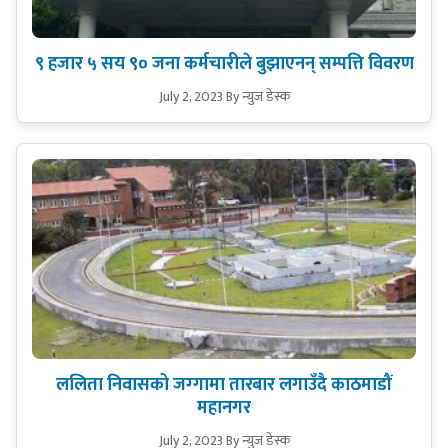
९ हजार ५ सय ९० जना कर्मचारीले बुझाएनन् सम्पत्ति विवरण
July 2, 2023
By न्युज डेस्क
ललिता निवासको जग्‍गामा तारबार लगाउँदै काठमाडौं
महानगर
July 2, 2023
By न्युज डेस्क