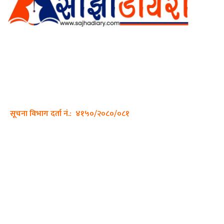
अर्गानिक मिडिया प्रा.लि. द्वारासंचालित
साझा डायरी डटकम अनलाइन
ठेगाना: कपिलवस्तु, लुम्बिनी प्रदेश
सम्पर्क नं.: +977-9862270263
इमेल:
sajhadiary@gmail.com
सूचना विभाग दर्ता नं.: ४१५०/२०८०/०८१
हाम्रो टीम
प्रधान सम्पादक: पशुपति गिरी
सम्पादक: अनिस बन्जाडे
व्यवस्थापक: केशव खनाल