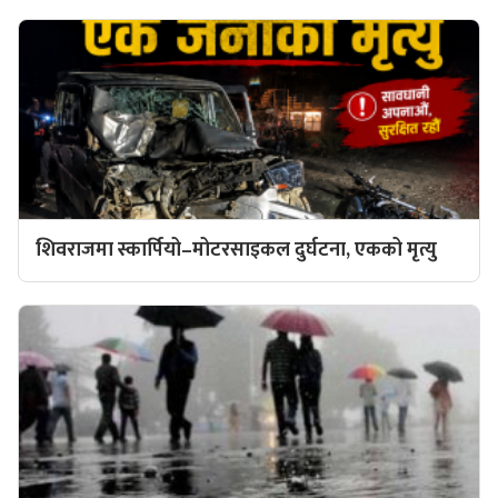
शिवराजमा स्कार्पियो–मोटरसाइकल दुर्घटना, एकको मृत्यु