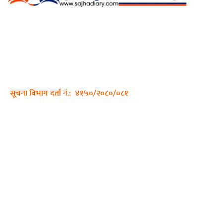
अर्गानिक मिडिया प्रा.लि. द्वारासंचालित
साझा डायरी डटकम अनलाइन
ठेगाना: कपिलवस्तु, लुम्बिनी प्रदेश
सम्पर्क नं.: +977-9862270263
इमेल:
sajhadiary@gmail.com
सूचना विभाग दर्ता नं.: ४१५०/२०८०/०८१
हाम्रो टीम
प्रधान सम्पादक: पशुपति गिरी
सम्पादक: अनिस बन्जाडे
व्यवस्थापक: केशव खनाल
भिडियो सम्पादक: