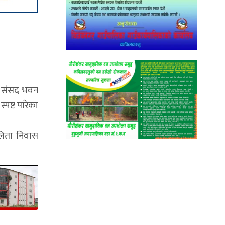
् ।संसद भवन
पष्ट पारेका
लिता निवास