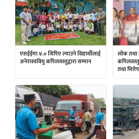
एसईईमा ४.० जिपिए ल्याउने विद्यार्थीलाई
लोक तथा दो
अनेरास्ववियु कपिलवस्तुद्वारा सम्मान
कपिलवस्तु
तथा भित्ते