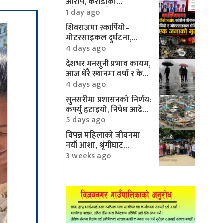
आरोप, करोडौँको
परियोजनामाथि गम्भीर प्रश्न
1 day ago
शिवराजमा स्कार्पियो–
मोटरसाइकल दुर्घटना,
एकको मृत्यु
4 days ago
देशभर मनसुनी प्रभाव कायम,
आज धेरै स्थानमा वर्षा र केही
क्षेत्रमा भारी वर्षाको
4 days ago
सम्भावना
सुनसरीमा प्रशासनको निर्णय:
कर्फ्यु हटाइयो, निषेध आदेश
यथावत्
5 days ago
विपन्न महिलाको जीवनमा
नयाँ आशा, श्रृंगीघाट
सामुदायिक वनबाट ई–
3 weeks ago
रिक्सा सहयोग