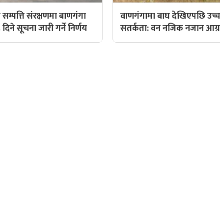
सम्पत्ति संरक्षणमा बाणगंगा
वाणगंगामा बाघ देखिएपछि उच्
 दिने सूचना जारी गर्ने निर्णय
सतर्कता: वन नजिक नजान आग्
QUICK LINKS
पादक: पशुपति गिरी
Preeti To Unicode
Unicode to Preeti
निस बन्जाडे
Privacy Policy
आजको सुनचादीको मुल्य
क: केशव खनाल
आजको राशिफल
पादक:
आजको विदेशी मुद्राको विक्री
: