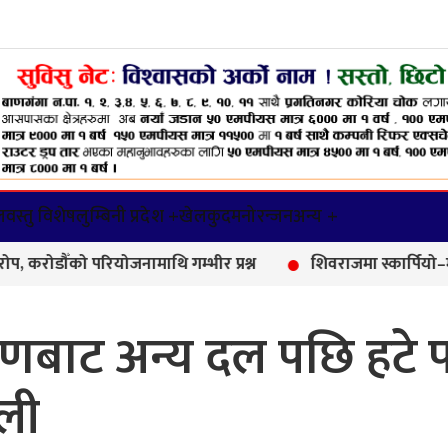
वस्तु विशेष
लुम्बिनी प्रदेश +
खेलकुद
मनोरन्जन
अन्य +
परियोजनामाथि गम्भीर प्रश्न
शिवराजमा स्कार्पियो–मोटरसाइकल द
णबाट अन्य दल पछि हटे 
ली