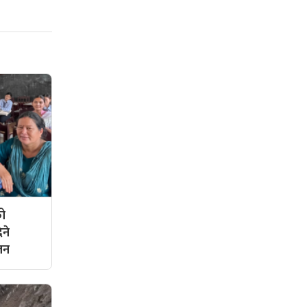
को
िने
ालन