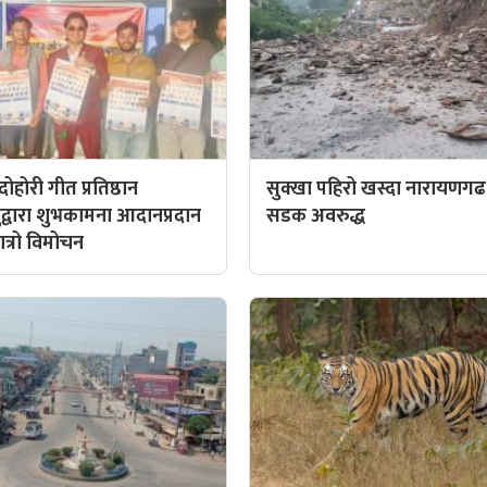
होरी गीत प्रतिष्ठान
सुक्खा पहिरो खस्दा नारायणगढ
द्वारा शुभकामना आदानप्रदान
सडक अवरुद्ध
पात्रो विमोचन