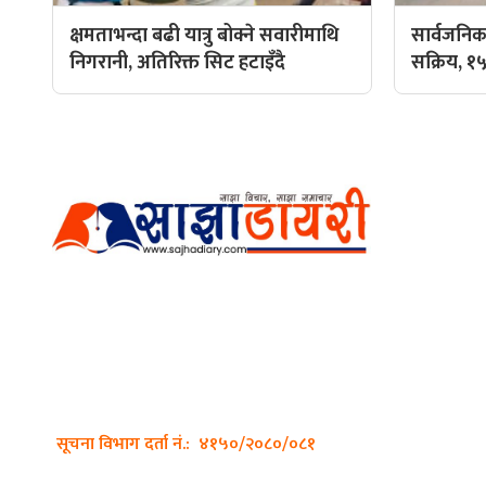
क्षमताभन्दा बढी यात्रु बोक्ने सवारीमाथि
सार्वजनिक 
निगरानी, अतिरिक्त सिट हटाइँदै
सक्रिय, १५
हाम्रो टीम
प्रधान सम्
अर्गानिक मिडिया प्रा.लि. द्वारासंचालित
सम्पादक: अ
साझा डायरी डटकम अनलाइन
ठेगाना: कपिलवस्तु, लुम्बिनी प्रदेश
व्यवस्थाप
सम्पर्क नं.: +977-9862270263
भिडियो सम्
इमेल:
sajhadiary@gmail.com
फोटो ग्राफी
सूचना विभाग दर्ता नं.: ४१५०/२०८०/०८१