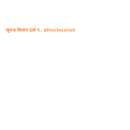
ठेगाना: कपिलवस्तु, लुम्बिनी प्रदेश
सम्पर्क नं.: +977-9862270263
इमेल:
sajhadiary@gmail.com
सूचना विभाग दर्ता नं.: ४१५०/२०८०/०८१
हाम्रो टीम
प्रधान सम्पादक: पशुपति गिरी
सम्पादक: अनिस बन्जाडे
व्यवस्थापक: केशव खनाल
भिडियो सम्पादक:
फोटो ग्राफी: