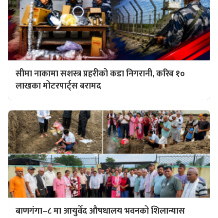
सीमा नाकामा सशस्त्र प्रहरीको कडा निगरानी, करिब १०
लाखका मोटरपार्ट्स बरामद
बाणगंगा–८ मा आयुर्वेद औषधालय भवनको शिलान्यास