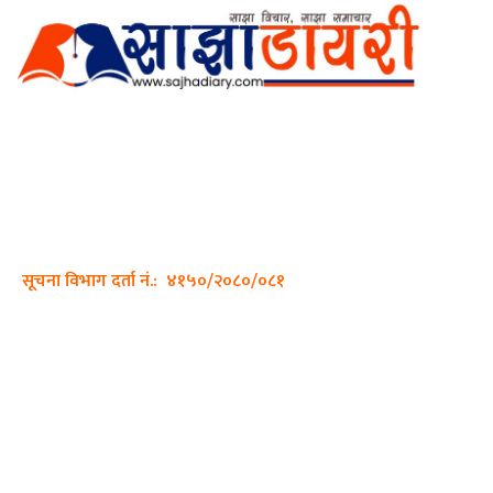
अर्गानिक मिडिया प्रा.लि. द्वारासंचालित
साझा डायरी डटकम अनलाइन
ठेगाना: कपिलवस्तु, लुम्बिनी प्रदेश
सम्पर्क नं.: +977-9862270263
इमेल:
sajhadiary@gmail.com
सूचना विभाग दर्ता नं.: ४१५०/२०८०/०८१
हाम्रो टीम
प्रधान सम्पादक: पशुपति गिरी
सम्पादक: अनिस बन्जाडे