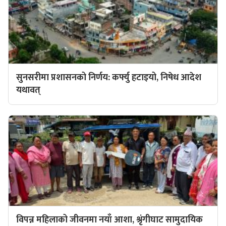
सुनसरीमा प्रशासनको निर्णय: कर्फ्यु हटाइयो, निषेध आदेश
यथावत्
विपन्न महिलाको जीवनमा नयाँ आशा, श्रृंगीघाट सामुदायिक