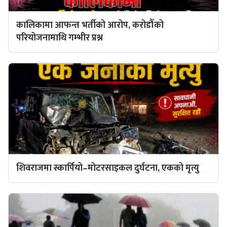
कालिकामा आफन्त भर्तीको आरोप, करोडौँको
परियोजनामाथि गम्भीर प्रश्न
शिवराजमा स्कार्पियो–मोटरसाइकल दुर्घटना, एकको मृत्यु