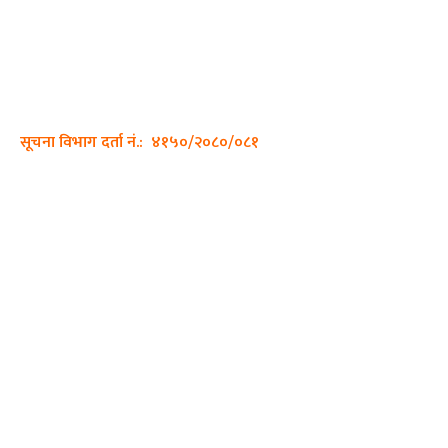
साझा डायरी डटकम अनलाइन
ठेगाना: कपिलवस्तु, लुम्बिनी प्रदेश
सम्पर्क नं.: +977-9862270263
इमेल:
sajhadiary@gmail.com
सूचना विभाग दर्ता नं.: ४१५०/२०८०/०८१
हाम्रो टीम
प्रधान सम्पादक: पशुपति गिरी
सम्पादक: अनिस बन्जाडे
व्यवस्थापक: केशव खनाल
भिडियो सम्पादक:
फोटो ग्राफी: