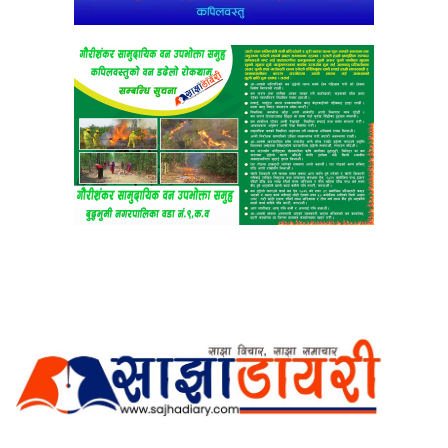
अर्गानिक मिडिया प्रा.लि. द्वारासंचालित