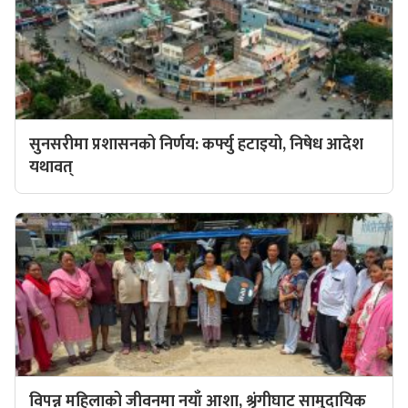
सुनसरीमा प्रशासनको निर्णय: कर्फ्यु हटाइयो, निषेध आदेश
यथावत्
विपन्न महिलाको जीवनमा नयाँ आशा, श्रृंगीघाट सामुदायिक