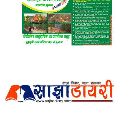
अर्गानिक मिडिया प्रा.लि. द्वारासंचालित
साझा डायरी डटकम अनलाइन
ठेगाना: कपिलवस्तु, लुम्बिनी प्रदेश