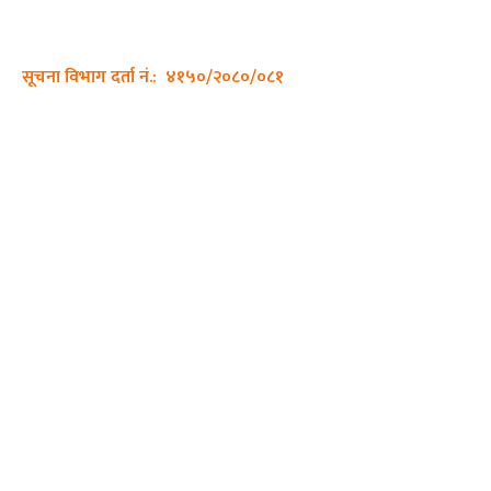
सम्पर्क नं.: +977-9862270263
इमेल:
sajhadiary@gmail.com
सूचना विभाग दर्ता नं.: ४१५०/२०८०/०८१
हाम्रो टीम
प्रधान सम्पादक: पशुपति गिरी
सम्पादक: अनिस बन्जाडे
व्यवस्थापक: केशव खनाल
भिडियो सम्पादक:
फोटो ग्राफी:
QUICK LINKS