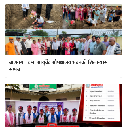
बाणगंगा–८ मा आयुर्वेद औषधालय भवनको शिलान्यास
सम्पन्न