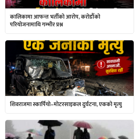
कालिकामा आफन्त भर्तीको आरोप, करोडौँको
परियोजनामाथि गम्भीर प्रश्न
शिवराजमा स्कार्पियो–मोटरसाइकल दुर्घटना, एकको मृत्यु