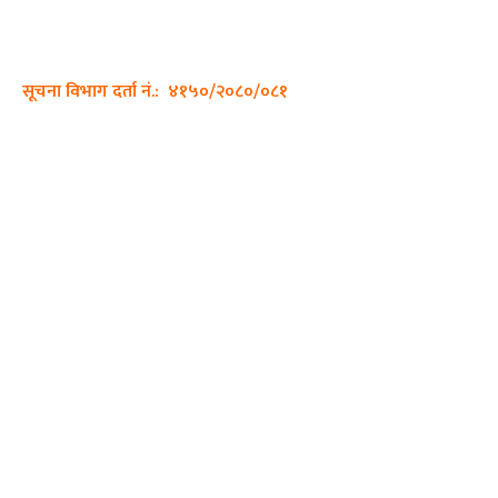
सम्पर्क नं.: +977-9862270263
इमेल:
sajhadiary@gmail.com
सूचना विभाग दर्ता नं.: ४१५०/२०८०/०८१
हाम्रो टीम
प्रधान सम्पादक: पशुपति गिरी
सम्पादक: अनिस बन्जाडे
व्यवस्थापक: केशव खनाल
भिडियो सम्पादक:
फोटो ग्राफी:
QUICK LINKS