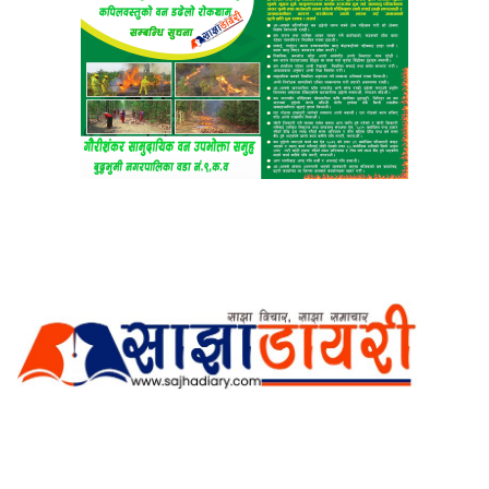
अर्गानिक मिडिया प्रा.लि. द्वारासंचालित
साझा डायरी डटकम अनलाइन
ठेगाना: कपिलवस्तु, लुम्बिनी प्रदेश