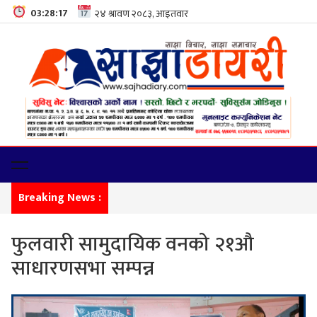
03:28:18
Breaking News :
फेमिली डे
फुलवारी सामुदायिक वनको २१औ
साधारणसभा सम्पन्न