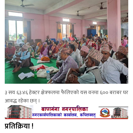
३ सय ६३.४६ हेक्टर क्षेत्रफलमा फैलिएको यस वनमा ६०० बराबर घर
आवद्ध रहेका छन् ।
प्रतिक्रिया !