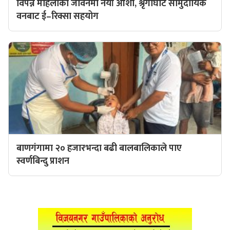
विपन्न महिलाको जीवनमा नयाँ आशा, श्रृंगीघाट सामुदायिक
वनबाट ई–रिक्सा सहयोग
बाणगंगामा २० हजारभन्दा बढी बालबालिकाले पाए
स्वर्णबिन्दु प्राशन