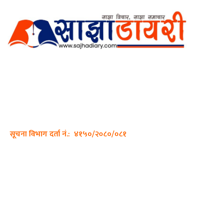
अर्गानिक मिडिया प्रा.लि. द्वारासंचालित
साझा डायरी डटकम अनलाइन
ठेगाना: कपिलवस्तु, लुम्बिनी प्रदेश
सम्पर्क नं.: +977-9862270263
इमेल:
sajhadiary@gmail.com
सूचना विभाग दर्ता नं.: ४१५०/२०८०/०८१
हाम्रो टीम
प्रधान सम्पादक: पशुपति गिरी
सम्पादक: अनिस बन्जाडे