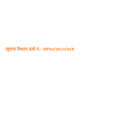
अर्गानिक मिडिया प्रा.लि. द्वारासंचालित
साझा डायरी डटकम अनलाइन
ठेगाना: कपिलवस्तु, लुम्बिनी प्रदेश
सम्पर्क नं.: +977-9862270263
इमेल:
sajhadiary@gmail.com
सूचना विभाग दर्ता नं.: ४१५०/२०८०/०८१
हाम्रो टीम
प्रधान सम्पादक: पशुपति गिरी
सम्पादक: अनिस बन्जाडे
व्यवस्थापक: केशव खनाल
भिडियो सम्पादक: