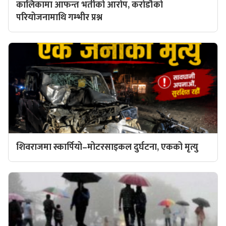
कालिकामा आफन्त भर्तीको आरोप, करोडौँको
परियोजनामाथि गम्भीर प्रश्न
शिवराजमा स्कार्पियो–मोटरसाइकल दुर्घटना, एकको मृत्यु