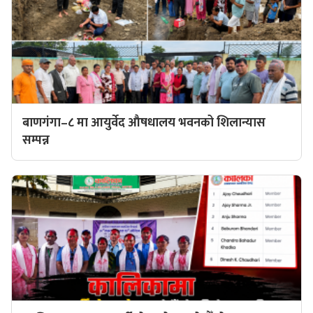
बाणगंगा–८ मा आयुर्वेद औषधालय भवनको शिलान्यास
सम्पन्न