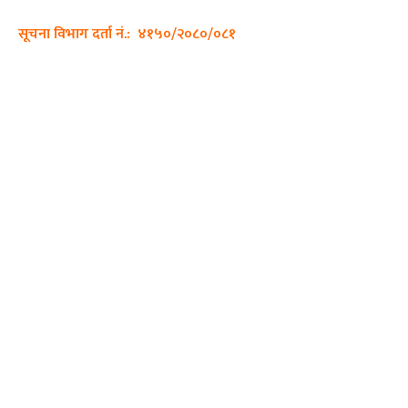
सूचना विभाग दर्ता नं.: ४१५०/२०८०/०८१
हाम्रो टीम
प्रधान सम्पादक: पशुपति गिरी
सम्पादक: अनिस बन्जाडे
व्यवस्थापक: केशव खनाल
भिडियो सम्पादक:
फोटो ग्राफी:
QUICK LINKS
Preeti To Unicode