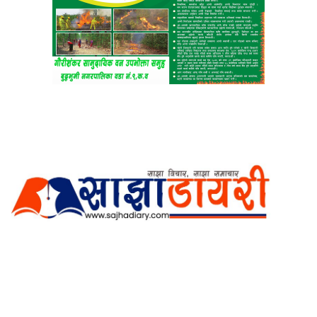
अर्गानिक मिडिया प्रा.लि. द्वारासंचालित
साझा डायरी डटकम अनलाइन
ठेगाना: कपिलवस्तु, लुम्बिनी प्रदेश
सम्पर्क नं.: +977-9862270263
इमेल:
sajhadiary@gmail.com