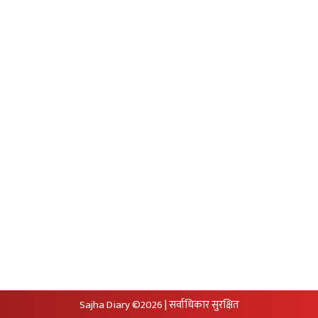
Unicode to Preeti
Privacy Policy
आजको सुनचादीको मुल्य
आजको राशिफल
आजको विदेशी मुद्राको विक्रीदर
सामाजिक संजालमा हामी
Sajha Diary ©2026 | सर्वाधिकार सुरक्षित