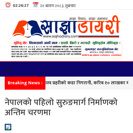
02:26:27
Breaking News :
सीमा नाकामा सशस्त्र प्रहरीको कडा निगरानी, करिब १० लाखका मोटरपा
नेपालको पहिलो सुरुङमार्ग निर्माणको
अन्तिम चरणमा