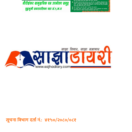
अर्गानिक मिडिया प्रा.लि. द्वारासंचालित
साझा डायरी डटकम अनलाइन
ठेगाना: कपिलवस्तु, लुम्बिनी प्रदेश
सम्पर्क नं.: +977-9862270263
इमेल:
sajhadiary@gmail.com
सूचना विभाग दर्ता नं.: ४१५०/२०८०/०८१