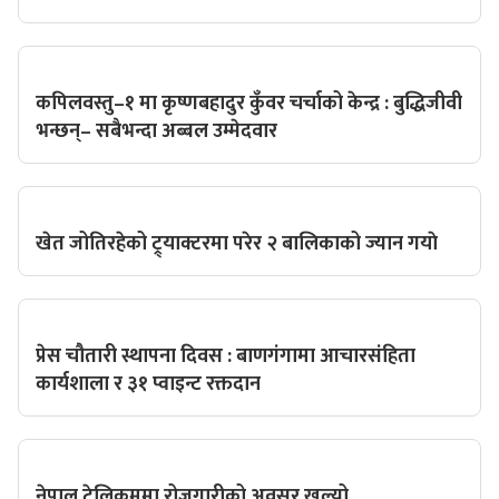
कपिलवस्तु–१ मा कृष्णबहादुर कुँवर चर्चाको केन्द्र : बुद्धिजीवी
भन्छन्– सबैभन्दा अब्बल उम्मेदवार
खेत जोतिरहेको ट्र्याक्टरमा परेर २ बालिकाको ज्यान गयाे
प्रेस चौतारी स्थापना दिवस : बाणगंगामा आचारसंहिता
कार्यशाला र ३१ प्वाइन्ट रक्तदान
नेपाल टेलिकममा रोजगारीको अवसर खुल्यो