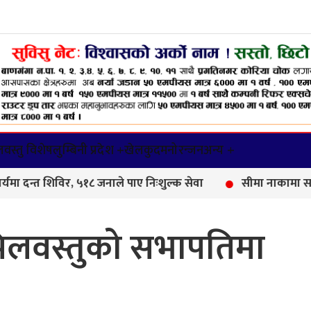
वस्तु विशेष
लुम्बिनी प्रदेश +
खेलकुद
मनोरन्जन
अन्य +
विर, ५१८ जनाले पाए निःशुल्क सेवा
सीमा नाकामा सशस्त्र प्रहर
कपिलवस्तुको सभापतिमा