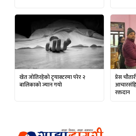
खेत जोतिरहेको ट्र्याक्टरमा परेर २
प्रेस चौता
बालिकाको ज्यान गयाे
आचारसंहित
रक्तदान
हाम्रो टीम