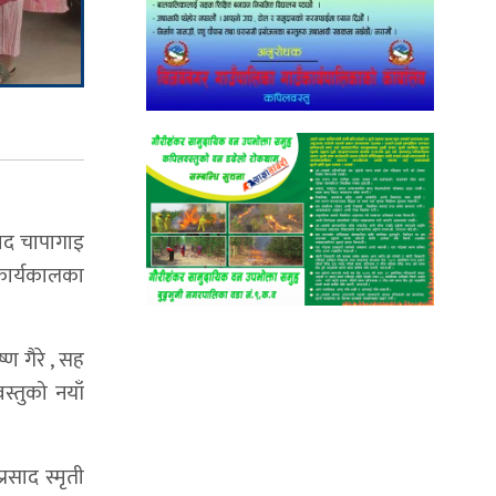
साद चापागाइ
कार्यकालका
 गैरे , सह
्तुको नयाँ
साद स्मृती