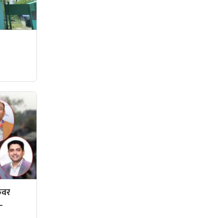
ुँवर
्–