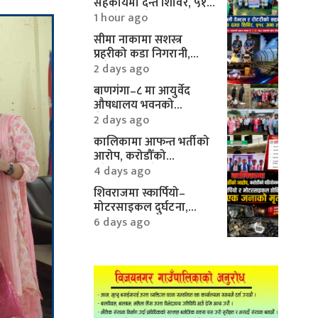
सहकार्यमा दन्त शिविर, ५१८
जनाले पाए निःशुल्क सेवा
1 hour ago
सीमा नाकामा सशस्त्र
प्रहरीको कडा निगरानी,
करिब १० लाखका
2 days ago
मोटरपार्ट्स बरामद
बाणगंगा–८ मा आयुर्वेद
औषधालय भवनको
शिलान्यास सम्पन्न
2 days ago
कालिकामा आफन्त भर्तीको
आरोप, करोडौँको
परियोजनामाथि गम्भीर प्रश्न
4 days ago
शिवराजमा स्कार्पियो–
मोटरसाइकल दुर्घटना,
एकको मृत्यु
6 days ago