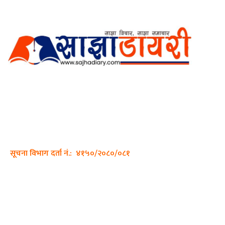
अर्गानिक मिडिया प्रा.लि. द्वारासंचालित
साझा डायरी डटकम अनलाइन
ठेगाना: कपिलवस्तु, लुम्बिनी प्रदेश
सम्पर्क नं.: +977-9862270263
इमेल:
sajhadiary@gmail.com
सूचना विभाग दर्ता नं.: ४१५०/२०८०/०८१
हाम्रो टीम
प्रधान सम्पादक: पशुपति गिरी