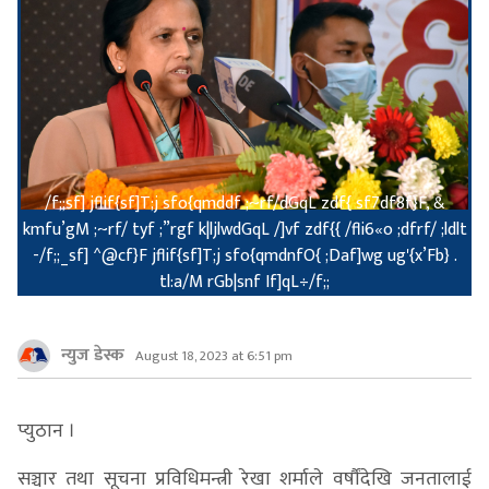
/f;;sf] jflif{sf]T;j sfo{qmddf ;~rf/dGqL zdf{ sf7df8f}F, &
kmfu’gM ;~rf/ tyf ;”rgf k|ljlwdGqL /]vf zdf{{ /fli6«o ;dfrf/ ;ldlt
-/f;;_sf] ^@cf}F jflif{sf]T;j sfo{qmdnfO{ ;Daf]wg ug'{x’Fb} .
tl:a/M rGb|snf If]qL÷/f;;
न्युज डेस्क
August 18, 2023 at 6:51 pm
प्युठान ।
सञ्चार तथा सूचना प्रविधिमन्त्री रेखा शर्माले वर्षौंदेखि जनतालाई