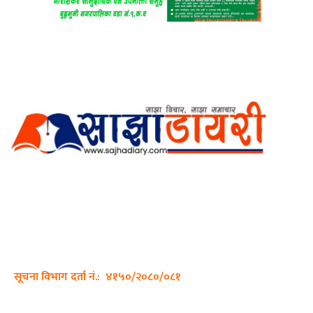
अर्गानिक मिडिया प्रा.लि. द्वारासंचालित
साझा डायरी डटकम अनलाइन
ठेगाना: कपिलवस्तु, लुम्बिनी प्रदेश
सम्पर्क नं.: +977-9862270263
इमेल:
sajhadiary@gmail.com
सूचना विभाग दर्ता नं.: ४१५०/२०८०/०८१