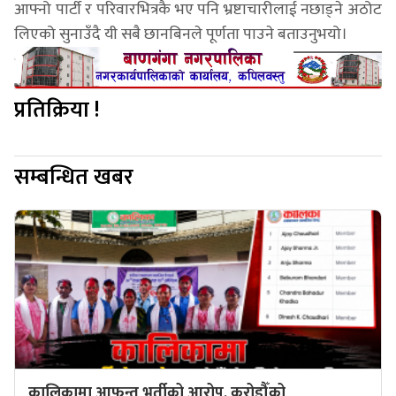
आफ्नो पार्टी र परिवारभित्रकै भए पनि भ्रष्टाचारीलाई नछाड्ने अठोट
लिएको सुनाउँदै यी सबै छानबिनले पूर्णता पाउने बताउनुभयो।
प्रतिक्रिया !
सम्बन्धित खबर
कालिकामा आफन्त भर्तीको आरोप, करोडौँको