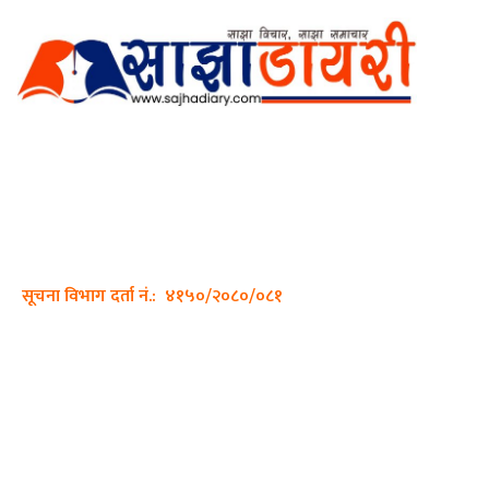
अर्गानिक मिडिया प्रा.लि. द्वारासंचालित
साझा डायरी डटकम अनलाइन
ठेगाना: कपिलवस्तु, लुम्बिनी प्रदेश
सम्पर्क नं.: +977-9862270263
इमेल:
sajhadiary@gmail.com
सूचना विभाग दर्ता नं.: ४१५०/२०८०/०८१
हाम्रो टीम
प्रधान सम्पादक: पशुपति गिरी
सम्पादक: अनिस बन्जाडे