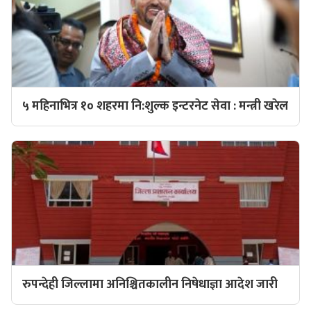
५ महिनाभित्र १० शहरमा नि:शुल्क इन्टरनेट सेवा : मन्त्री खरेल
रुपन्देही जिल्लामा अनिश्चितकालीन निषेधाज्ञा आदेश जारी