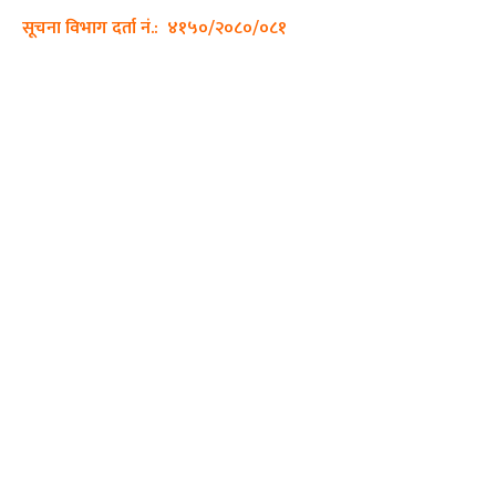
सूचना विभाग दर्ता नं.: ४१५०/२०८०/०८१
हाम्रो टीम
प्रधान सम्पादक: पशुपति गिरी
सम्पादक: अनिस बन्जाडे
व्यवस्थापक: केशव खनाल
भिडियो सम्पादक:
फोटो ग्राफी:
QUICK LINKS
Preeti To Unicode