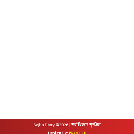
Unicode to Preeti
Privacy Policy
आजको सुनचादीको मुल्य
आजको राशिफल
आजको विदेशी मुद्राको विक्रीदर
सामाजिक संजालमा हामी
Sajha Diary ©2026 | सर्वाधिकार सुरक्षित
Design By:
PROTECH