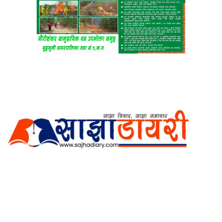
अर्गानिक मिडिया प्रा.लि. द्वारासंचालित
साझा डायरी डटकम अनलाइन
ठेगाना: कपिलवस्तु, लुम्बिनी प्रदेश
सम्पर्क नं.: +977-9862270263
इमेल:
sajhadiary@gmail.com