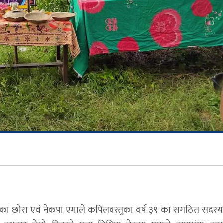
ईका छोरा एवं नेकपा एमाले कपिलवस्तुका वर्ष ३९ का सगठित सदस्य