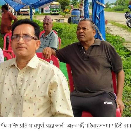
गिय मनिष प्रति भावपुर्ण श्रद्धान्जली व्यक्त गर्दै परिवारजनमा गहिरो स