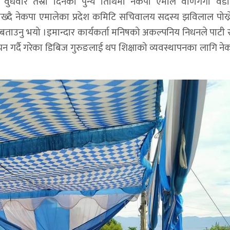
वुधवार तेस्रो दिनको पुन्य तिथिमा नेकपा एमाले वाणगंगा व
ै नेकपा एमालेका प्रदेश कमिटि सचिवालय सदस्य झविलाल पोख्र
 बताउनु भयो ।इमान्दार कार्यकर्ता मनिषको अकल्पनिय निधनले पाटी 
यन गर्दै गरेका डिबिज गुरुङलाई थप शिक्षाको व्यवस्थापनका लागि ने