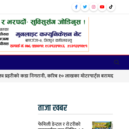
ानी, करिब १० लाखका मोटरपार्ट्स बरामद
बाणगंगा–८ मा आयुर्व
ताजा खबर
फेमिली डेन्टल र रोटरीको