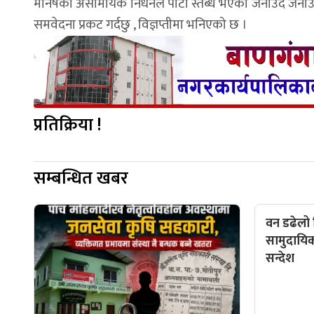
मनिषको असामयिक निधनले पाटी स्तब्ध भएको जनाउदै जनाउनु भएक
समवेदना प्रकट गर्दछु , विज्ञप्तीमा भनिएको छ ।
प्रतिक्रिया !
सम्बन्धित खबर
वन डढेलो न
सामुदायि
सन्देश