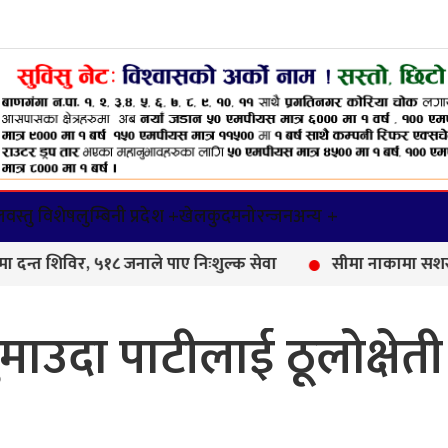
वस्तु विशेष
लुम्बिनी प्रदेश +
खेलकुद
मनोरन्जन
अन्य +
ले पाए निःशुल्क सेवा
सीमा नाकामा सशस्त्र प्रहरीको कडा निगर
माउदा पाटीलाई ठूलोक्षेती