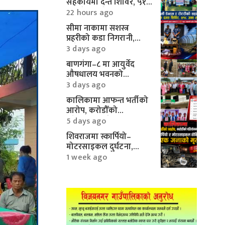
सहकार्यमा दन्त शिविर, ५१८
जनाले पाए निःशुल्क सेवा
22 hours ago
सीमा नाकामा सशस्त्र
प्रहरीको कडा निगरानी,
करिब १० लाखका
3 days ago
मोटरपार्ट्स बरामद
बाणगंगा–८ मा आयुर्वेद
औषधालय भवनको
शिलान्यास सम्पन्न
3 days ago
कालिकामा आफन्त भर्तीको
आरोप, करोडौँको
परियोजनामाथि गम्भीर प्रश्न
5 days ago
शिवराजमा स्कार्पियो–
मोटरसाइकल दुर्घटना,
एकको मृत्यु
1 week ago