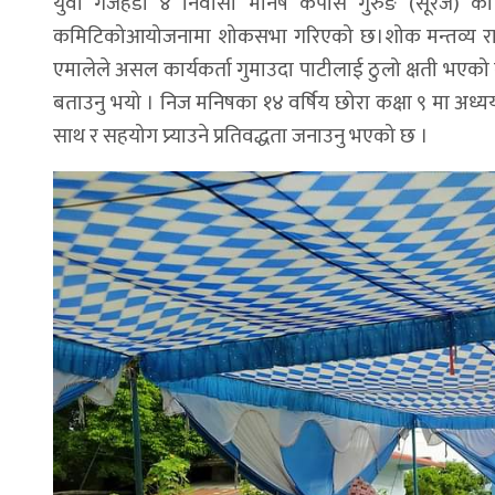
युवा गजेहडा ४ निवासी मनिष कपासे गुरुङ (सूरज) को 
कमिटिकोआयोजनामा शोकसभा गरिएको छ।शोक मन्तव्य राख्द
एमालेले असल कार्यकर्ता गुमाउदा पाटीलाई ठुलो क्षती भएको
बताउनु भयो । निज मनिषका १४ वर्षिय छोरा कक्षा ९ मा अध्य
साथ र सहयोग प्र्याउने प्रतिवद्धता जनाउनु भएको छ ।