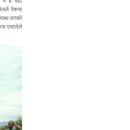
डा न ४ वडा
ेलले नेकपा
स्तब्ध भएको
कपा एमालेले