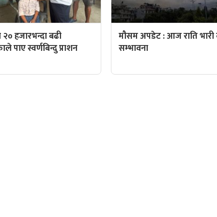
 २० हजारभन्दा बढी
मौसम अपडेट : आज राति भारी व
े पाए स्वर्णबिन्दु प्राशन
सम्भावना
QUICK LINKS
पादक: पशुपति गिरी
Preeti To Unicode
Unicode to Preeti
निस बन्जाडे
Privacy Policy
आजको सुनचादीको मुल्य
क: केशव खनाल
आजको राशिफल
पादक:
आजको विदेशी मुद्राको विक्री