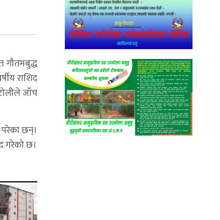
ित गौतमबुद्ध
वर्षीय राशिद
ोलीले जाँच
 परेका छन्।
मद गरेको छ।