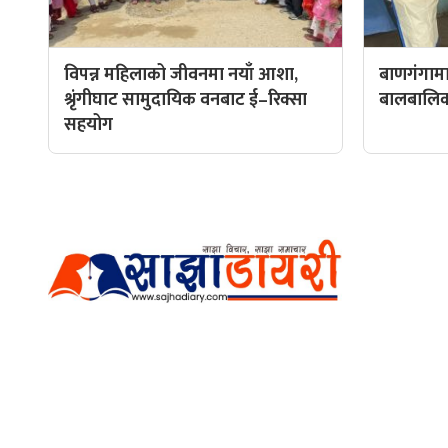
विपन्न महिलाको जीवनमा नयाँ आशा,
बाणगंगामा
श्रृंगीघाट सामुदायिक वनबाट ई–रिक्सा
बालबालिकाल
सहयोग
हाम्रो टीम
प्रधान सम्
अर्गानिक मिडिया प्रा.लि. द्वारासंचालित
सम्पादक: अ
साझा डायरी डटकम अनलाइन
ठेगाना: कपिलवस्तु, लुम्बिनी प्रदेश
व्यवस्थाप
सम्पर्क नं.: +977-9862270263
भिडियो सम्
इमेल:
sajhadiary@gmail.com