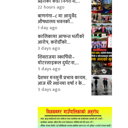
प्रहरीको कडा निगरानी,
करिब १० लाखका
22 hours ago
मोटरपार्ट्स बरामद
बाणगंगा–८ मा आयुर्वेद
औषधालय भवनको
शिलान्यास सम्पन्न
1 day ago
कालिकामा आफन्त भर्तीको
आरोप, करोडौँको
परियोजनामाथि गम्भीर प्रश्न
3 days ago
शिवराजमा स्कार्पियो–
मोटरसाइकल दुर्घटना,
एकको मृत्यु
5 days ago
देशभर मनसुनी प्रभाव कायम,
आज धेरै स्थानमा वर्षा र केही
क्षेत्रमा भारी वर्षाको
5 days ago
सम्भावना