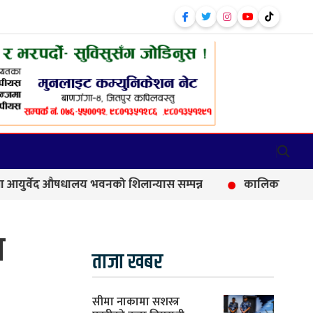
 औषधालय भवनको शिलान्यास सम्पन्न
कालिकामा आफन्त भर्तीको आर
य
ताजा खबर
सीमा नाकामा सशस्त्र