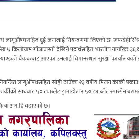
ीले अवैध लागूऔषधसहित दुई जनालाई नियन्त्रणमा लिएको छ।रूपन्देहीस्थ
ट करिब ५ किलोग्राम गाँजाजस्तो देखिने पदार्थसहित भारतीय नागरिक ३६ 
्याण्डको बैंककबाट आएका उनलाई विमानस्थल सुरक्षा कार्यालयको ट
यन्त्रित लागूऔषधसहित सोही ठाउँका २३ वर्षीय मिलन कार्की पक्राउ
र्कीको साथबाट ५० ट्याब्लेट ट्रामाडोल र ५० ट्याब्लेट स्पास्पेन बरा
्रक्रिया अगाडि बढाएको छ।