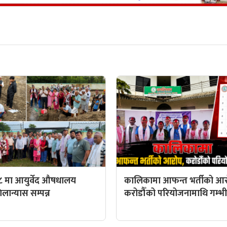
८ मा आयुर्वेद औषधालय
कालिकामा आफन्त भर्तीको आर
ान्यास सम्पन्न
करोडौँको परियोजनामाथि गम्भीर 