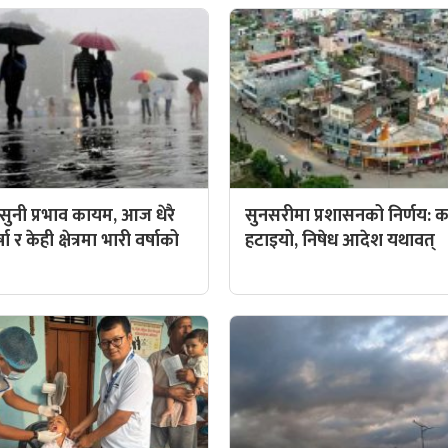
ुनी प्रभाव कायम, आज धेरै
सुनसरीमा प्रशासनको निर्णय: कर्
ा र केही क्षेत्रमा भारी वर्षाको
हटाइयो, निषेध आदेश यथावत्