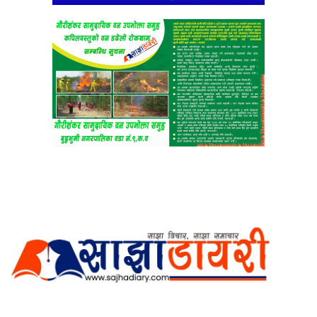
अर्गानिक मिडिया प्रा.लि. द्वारासंचालित
साझा डायरी डटकम अनलाइन