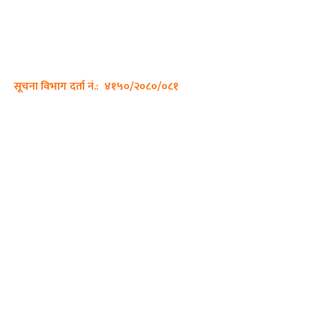
ठेगाना: कपिलवस्तु, लुम्बिनी प्रदेश
सम्पर्क नं.: +977-9862270263
इमेल:
sajhadiary@gmail.com
सूचना विभाग दर्ता नं.: ४१५०/२०८०/०८१
हाम्रो टीम
प्रधान सम्पादक: पशुपति गिरी
सम्पादक: अनिस बन्जाडे
व्यवस्थापक: केशव खनाल
भिडियो सम्पादक:
फोटो ग्राफी: