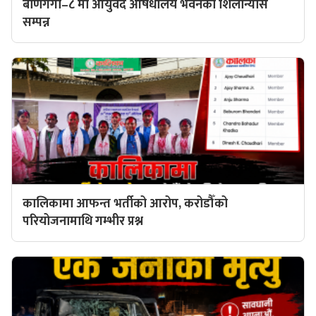
बाणगंगा–८ मा आयुर्वेद औषधालय भवनको शिलान्यास
सम्पन्न
कालिकामा आफन्त भर्तीको आरोप, करोडौँको
परियोजनामाथि गम्भीर प्रश्न