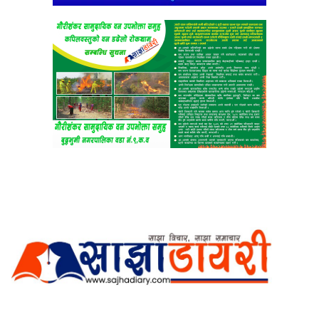
अर्गानिक मिडिया प्रा.लि. द्वारासंचालित