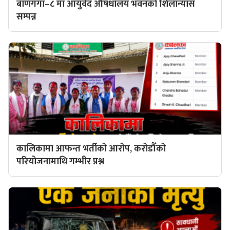
बाणगंगा–८ मा आयुर्वेद औषधालय भवनको शिलान्यास
सम्पन्न
कालिकामा आफन्त भर्तीको आरोप, करोडौँको
परियोजनामाथि गम्भीर प्रश्न