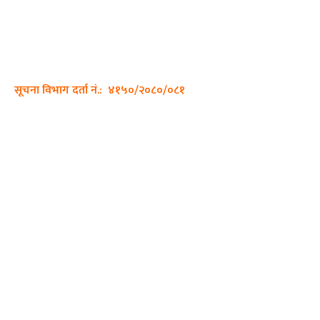
साझा डायरी डटकम अनलाइन
ठेगाना: कपिलवस्तु, लुम्बिनी प्रदेश
सम्पर्क नं.: +977-9862270263
इमेल:
sajhadiary@gmail.com
सूचना विभाग दर्ता नं.: ४१५०/२०८०/०८१
हाम्रो टीम
प्रधान सम्पादक: पशुपति गिरी
सम्पादक: अनिस बन्जाडे
व्यवस्थापक: केशव खनाल
भिडियो सम्पादक:
फोटो ग्राफी: