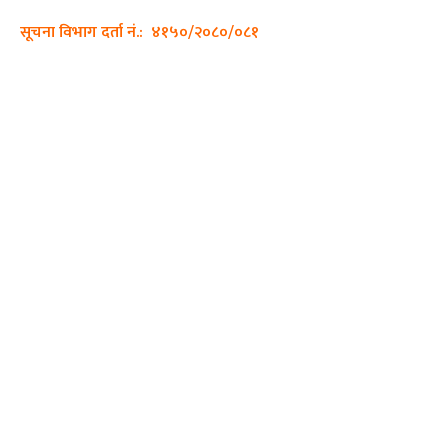
सूचना विभाग दर्ता नं.: ४१५०/२०८०/०८१
हाम्रो टीम
प्रधान सम्पादक: पशुपति गिरी
सम्पादक: अनिस बन्जाडे
व्यवस्थापक: केशव खनाल
भिडियो सम्पादक:
फोटो ग्राफी:
QUICK LINKS
Preeti To Unicode