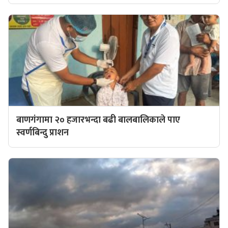
बाणगंगामा २० हजारभन्दा बढी बालबालिकाले पाए
स्वर्णबिन्दु प्राशन