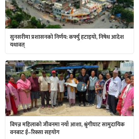
सुनसरीमा प्रशासनको निर्णय: कर्फ्यु हटाइयो, निषेध आदेश
यथावत्
विपन्न महिलाको जीवनमा नयाँ आशा, श्रृंगीघाट सामुदायिक
वनबाट ई–रिक्सा सहयोग