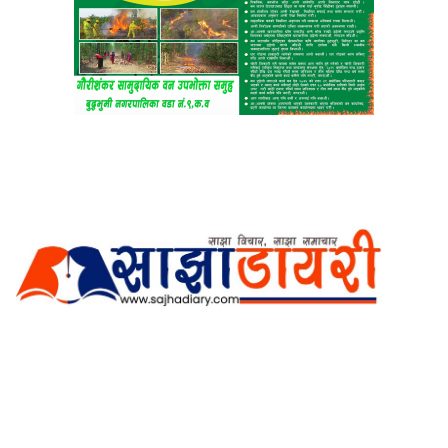
अर्गानिक मिडिया प्रा.लि. द्वारासंचालित
साझा डायरी डटकम अनलाइन
ठेगाना: कपिलवस्तु, लुम्बिनी प्रदेश
सम्पर्क नं.: +977-9862270263
इमेल:
sajhadiary@gmail.com