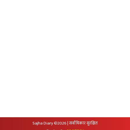
Unicode to Preeti
Privacy Policy
आजको सुनचादीको मुल्य
आजको राशिफल
आजको विदेशी मुद्राको विक्रीदर
सामाजिक संजालमा हामी
Sajha Diary ©2026 | सर्वाधिकार सुरक्षित