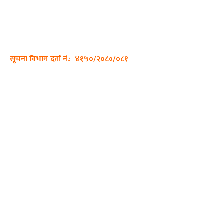
ठेगाना: कपिलवस्तु, लुम्बिनी प्रदेश
सम्पर्क नं.: +977-9862270263
इमेल:
sajhadiary@gmail.com
सूचना विभाग दर्ता नं.: ४१५०/२०८०/०८१
हाम्रो टीम
प्रधान सम्पादक: पशुपति गिरी
सम्पादक: अनिस बन्जाडे
व्यवस्थापक: केशव खनाल
भिडियो सम्पादक:
फोटो ग्राफी: