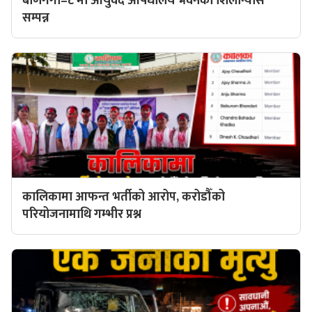
बाणगंगा–८ मा आयुर्वेद औषधालय भवनको शिलान्यास
सम्पन्न
कालिकामा आफन्त भर्तीको आरोप, करोडौँको
परियोजनामाथि गम्भीर प्रश्न