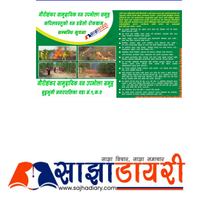
अर्गानिक मिडिया प्रा.लि. द्वारासंचालित
साझा डायरी डटकम अनलाइन