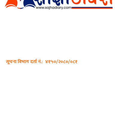
अर्गानिक मिडिया प्रा.लि. द्वारासंचालित
साझा डायरी डटकम अनलाइन
ठेगाना: कपिलवस्तु, लुम्बिनी प्रदेश
सम्पर्क नं.: +977-9862270263
इमेल:
sajhadiary@gmail.com
सूचना विभाग दर्ता नं.: ४१५०/२०८०/०८१
हाम्रो टीम
प्रधान सम्पादक: पशुपति गिरी
सम्पादक: अनिस बन्जाडे
व्यवस्थापक: केशव खनाल
भिडियो सम्पादक: