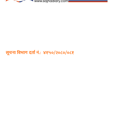
अर्गानिक मिडिया प्रा.लि. द्वारासंचालित
साझा डायरी डटकम अनलाइन
ठेगाना: कपिलवस्तु, लुम्बिनी प्रदेश
सम्पर्क नं.: +977-9862270263
इमेल:
sajhadiary@gmail.com
सूचना विभाग दर्ता नं.: ४१५०/२०८०/०८१
हाम्रो टीम
प्रधान सम्पादक: पशुपति गिरी
सम्पादक: अनिस बन्जाडे
व्यवस्थापक: केशव खनाल
भिडियो सम्पादक: