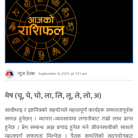
न्युज डेस्क
September 6, 2025 at 7:21 am
मेष (चू, चे, चो, ला, लि, लू, ले, लो, अ)
साथीभाइ र इष्टमित्रको सहयोगले महत्त्वपूर्ण कार्यहरू सफलतापूर्वक
सम्पन्न हुनेछन् । व्यापार–व्यवसायमा लगानीबाट राम्रो लाभ प्राप्त
हुनेछ । प्रेम सम्बन्ध अझ प्रगाढ हुनेछ भने जीवनसाथीको साथले
महत्वपूर्ण सफलता मिल्नेछ । पैतृक सम्पत्तिको सदुपयोगबाट