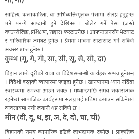
गा, गी)
साहित्य, कलाकारिता, वा अभिव्यक्तिमूलक पेसामा संलग्न हुनुहुन्छ
भने मनग्गे आम्दानी हुने देखिन्छ । बोलेर गर्ने पेसा (जस्तै
काउन्सेलिङ, प्रशिक्षण, सञ्चार) फस्टाउनेछ । आफन्तजनसँग भेटघाट
र पारिवारिक जमघट हुनेछ । प्रेममा भावना साटासाट गर्न सकिने
अवसर प्राप्त हुनेछ ।
कुम्भ (गू, गे, गो, सा, सी, सू, से, सो, दा)
बिहान लामो दूरीको यात्रा वा विदेशसम्बन्धी कार्यहरू सम्पन्न हुनेछन्
। विदेशी वस्तुको व्यापारमा फाइदा हुनेछ । खानपानमा ध्यान नदिंदा
स्वास्थ्यमा समस्या आउन सक्छ । मध्यान्हपछि समय सकारात्मक
रहनेछ। सामाजिक कार्यहरूमा संलग्न भई प्रतिष्ठा कमाउन सकिनेछ।
व्यवसायमा नयाँ लगानी थप्न सकिने छ ।
मीन (दी, दू, थ, झ, ञ, दे, दो, चा, ची)
बिहानको समय व्यापारिक दृष्टिले लाभदायक रहनेछ । प्राकृतिक