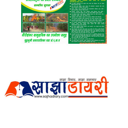
अर्गानिक मिडिया प्रा.लि. द्वारासंचालित
साझा डायरी डटकम अनलाइन
ठेगाना: कपिलवस्तु, लुम्बिनी प्रदेश