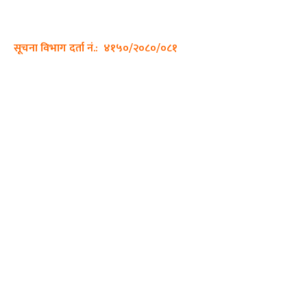
सम्पर्क नं.: +977-9862270263
इमेल:
sajhadiary@gmail.com
सूचना विभाग दर्ता नं.: ४१५०/२०८०/०८१
हाम्रो टीम
प्रधान सम्पादक: पशुपति गिरी
सम्पादक: अनिस बन्जाडे
व्यवस्थापक: केशव खनाल
भिडियो सम्पादक:
फोटो ग्राफी:
QUICK LINKS