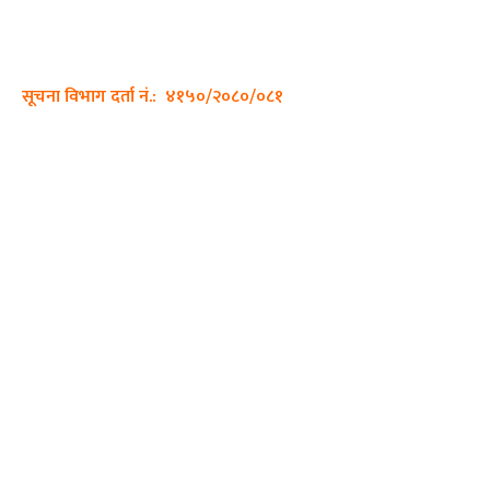
सम्पर्क नं.: +977-9862270263
इमेल:
sajhadiary@gmail.com
सूचना विभाग दर्ता नं.: ४१५०/२०८०/०८१
हाम्रो टीम
प्रधान सम्पादक: पशुपति गिरी
सम्पादक: अनिस बन्जाडे
व्यवस्थापक: केशव खनाल
भिडियो सम्पादक:
फोटो ग्राफी:
QUICK LINKS