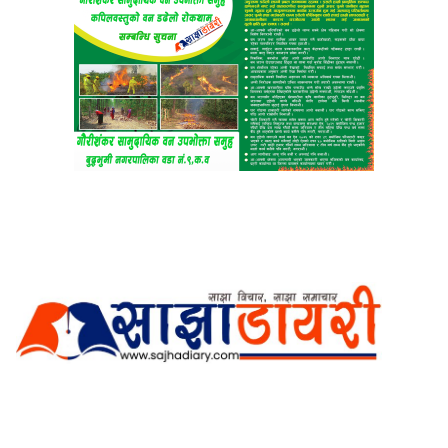
अर्गानिक मिडिया प्रा.लि. द्वारासंचालित
साझा डायरी डटकम अनलाइन
ठेगाना: कपिलवस्तु, लुम्बिनी प्रदेश