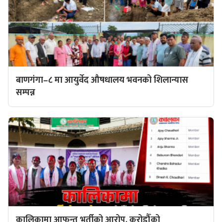
बाणगंगा–८ मा आयुर्वेद औषधालय भवनको शिलान्यास
सम्पन्न
कालिकामा आफन्त भर्तीको आरोप, करोडौँको