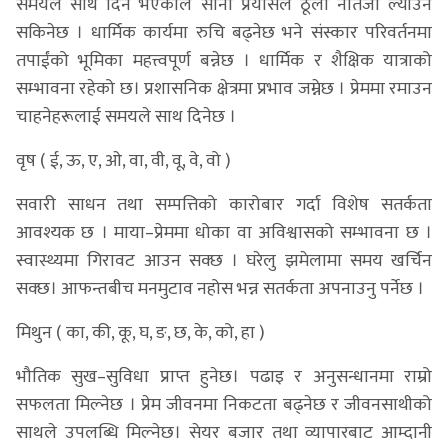
समयले साथ दिने भएकाले सानो प्रयासले ठूला नतिजा ल्याउन
सकिनेछ । धार्मिक कार्यमा रुचि बढ्नेछ भने संस्कार परिवर्तनमा
तपाईंको भूमिका महत्त्वपूर्ण बन्नेछ । धार्मिक र शैक्षिक यात्राको
सम्भावना रहेको छ। प्रशासनिक क्षेत्रमा प्रभाव जम्नेछ । प्रेममा रमाउन
चाहनेहरूलाई समयले साथ दिनेछ ।
वृष ( ई, ऊ, ए, ओ, वा, वी, वू, वे, वो )
सवारी साधन तथा सम्पत्तिको कारोबार गर्दा विशेष सतर्कता
आवश्यक छ । माया–प्रेममा धोका वा अविश्वासको सम्भावना छ ।
स्वास्थ्यमा गिरावट आउन सक्छ । घरेलु झमेलामा समय खर्चिन
सक्छ। आफन्तबीच मनमुटाव नहोस भन्न सतर्कता अपनाउनु पर्नेछ ।
मिथुन ( का, की, कू, घ, ङ, छ, के, को, हा )
भौतिक सुख–सुविधा प्राप्त हुनेछ। पढाइ र अनुसन्धानमा राम्रो
सफलता मिल्नेछ । प्रेम जीवनमा निकटता बढ्नेछ र जीवनसाथीको
साथले उपलब्धि मिल्नेछ। सेयर बजार तथा व्यापारबाट आम्दानी