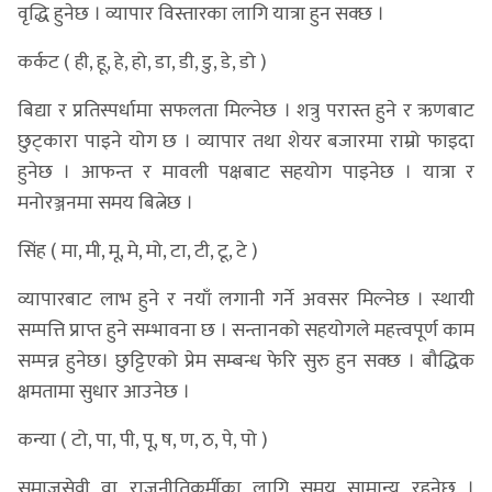
वृद्धि हुनेछ । व्यापार विस्तारका लागि यात्रा हुन सक्छ ।
कर्कट ( ही, हू, हे, हो, डा, डी, डु, डे, डो )
बिद्या र प्रतिस्पर्धामा सफलता मिल्नेछ । शत्रु परास्त हुने र ऋणबाट
छुट्कारा पाइने योग छ । व्यापार तथा शेयर बजारमा राम्रो फाइदा
हुनेछ । आफन्त र मावली पक्षबाट सहयोग पाइनेछ । यात्रा र
मनोरञ्जनमा समय बित्नेछ ।
सिंह ( मा, मी, मू, मे, मो, टा, टी, टू, टे )
व्यापारबाट लाभ हुने र नयाँ लगानी गर्ने अवसर मिल्नेछ । स्थायी
सम्पत्ति प्राप्त हुने सम्भावना छ । सन्तानको सहयोगले महत्त्वपूर्ण काम
सम्पन्न हुनेछ। छुट्टिएको प्रेम सम्बन्ध फेरि सुरु हुन सक्छ । बौद्धिक
क्षमतामा सुधार आउनेछ ।
कन्या ( टो, पा, पी, पू, ष, ण, ठ, पे, पो )
समाजसेवी वा राजनीतिकर्मीका लागि समय सामान्य रहनेछ ।