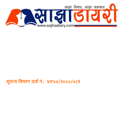
अर्गानिक मिडिया प्रा.लि. द्वारासंचालित
साझा डायरी डटकम अनलाइन
ठेगाना: कपिलवस्तु, लुम्बिनी प्रदेश
सम्पर्क नं.: +977-9862270263
इमेल:
sajhadiary@gmail.com
सूचना विभाग दर्ता नं.: ४१५०/२०८०/०८१
हाम्रो टीम
प्रधान सम्पादक: पशुपति गिरी
सम्पादक: अनिस बन्जाडे