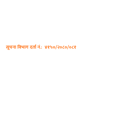
अर्गानिक मिडिया प्रा.लि. द्वारासंचालित
साझा डायरी डटकम अनलाइन
ठेगाना: कपिलवस्तु, लुम्बिनी प्रदेश
सम्पर्क नं.: +977-9862270263
इमेल:
sajhadiary@gmail.com
सूचना विभाग दर्ता नं.: ४१५०/२०८०/०८१
हाम्रो टीम
प्रधान सम्पादक: पशुपति गिरी
सम्पादक: अनिस बन्जाडे
व्यवस्थापक: केशव खनाल
भिडियो सम्पादक:
फोटो ग्राफी: