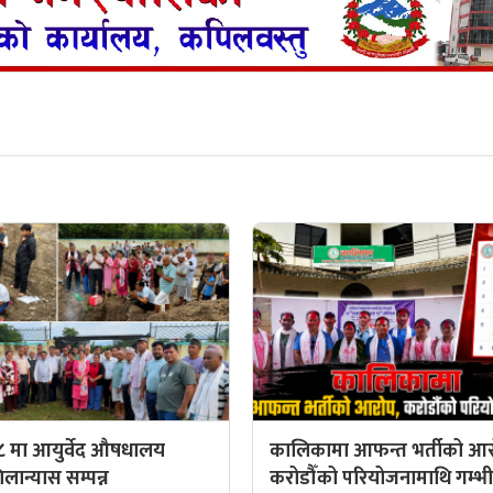
८ मा आयुर्वेद औषधालय
कालिकामा आफन्त भर्तीको आर
ान्यास सम्पन्न
करोडौँको परियोजनामाथि गम्भीर 