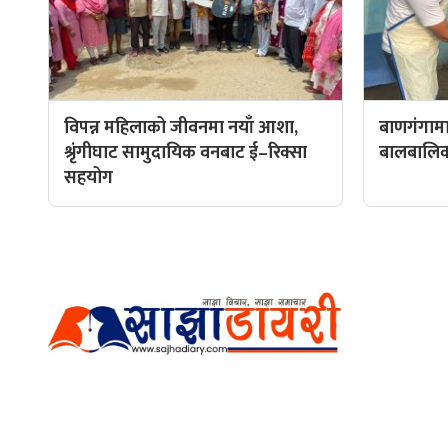
विपन्न महिलाको जीवनमा नयाँ आशा,
बाणगंगामा
श्रृंगीघाट सामुदायिक वनबाट ई–रिक्सा
बालबालिकाल
सहयोग
हाम्रो टीम
प्रधान सम्
अर्गानिक मिडिया प्रा.लि. द्वारासंचालित
सम्पादक: अ
साझा डायरी डटकम अनलाइन
ठेगाना: कपिलवस्तु, लुम्बिनी प्रदेश
व्यवस्थाप