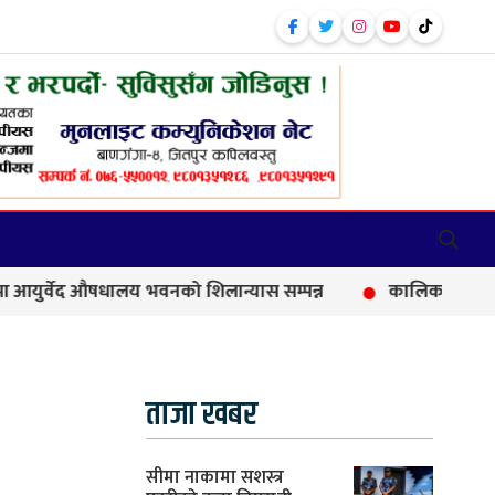
औषधालय भवनको शिलान्यास सम्पन्न
कालिकामा आफन्त भर्तीको आर
ताजा खबर
सीमा नाकामा सशस्त्र