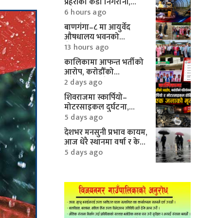
प्रहरीको कडा निगरानी,
करिब १० लाखका
6 hours ago
मोटरपार्ट्स बरामद
बाणगंगा–८ मा आयुर्वेद
औषधालय भवनको
शिलान्यास सम्पन्न
13 hours ago
कालिकामा आफन्त भर्तीको
आरोप, करोडौँको
परियोजनामाथि गम्भीर प्रश्न
2 days ago
शिवराजमा स्कार्पियो–
मोटरसाइकल दुर्घटना,
एकको मृत्यु
5 days ago
देशभर मनसुनी प्रभाव कायम,
आज धेरै स्थानमा वर्षा र केही
क्षेत्रमा भारी वर्षाको
5 days ago
सम्भावना