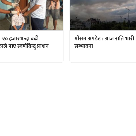
 २० हजारभन्दा बढी
मौसम अपडेट : आज राति भारी व
े पाए स्वर्णबिन्दु प्राशन
सम्भावना
QUICK LINKS
पादक: पशुपति गिरी
Preeti To Unicode
Unicode to Preeti
निस बन्जाडे
Privacy Policy
आजको सुनचादीको मुल्य
क: केशव खनाल