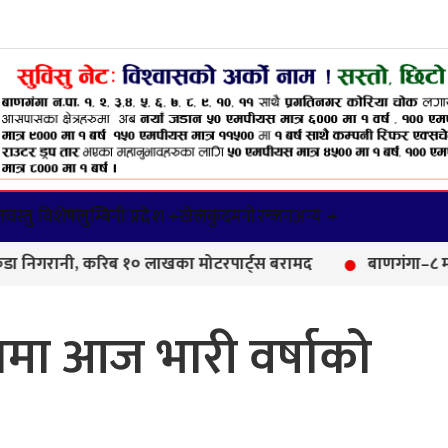
वस्तु विशेष
लुम्बिनी प्रदेश +
खेलकुद
मनोरन्जन
अन्य +
ी, करिब १० लाखका मोटरपार्ट्स बरामद
बाणगंगा–८ मा आयुर्वेद 
ेशमा आज भारी वर्षाको