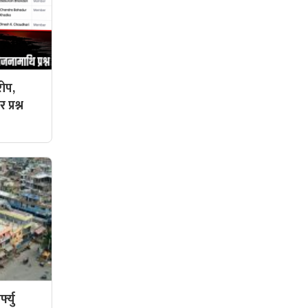
ोप,
प्रश्न
फ्यु