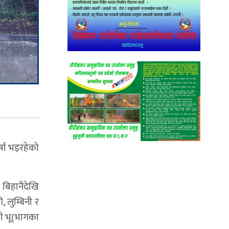
्षा भइरहेको
बिहानैदेखि
लुम्बिनी र
डी भू(भागका