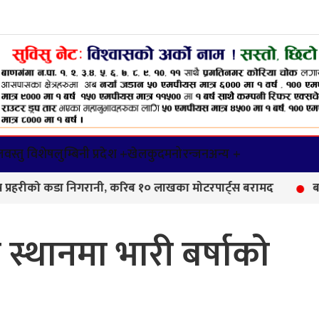
वस्तु विशेष
लुम्बिनी प्रदेश +
खेलकुद
मनोरन्जन
अन्य +
डा निगरानी, करिब १० लाखका मोटरपार्ट्स बरामद
बाणगंगा–८ मा 
्थानमा भारी बर्षाको