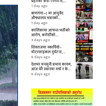
प्रहरीको कडा निगरानी,
करिब १० लाखका
1 day ago
मोटरपार्ट्स बरामद
बाणगंगा–८ मा आयुर्वेद
औषधालय भवनको
शिलान्यास सम्पन्न
1 day ago
कालिकामा आफन्त भर्तीको
आरोप, करोडौँको
परियोजनामाथि गम्भीर प्रश्न
3 days ago
शिवराजमा स्कार्पियो–
मोटरसाइकल दुर्घटना,
एकको मृत्यु
6 days ago
देशभर मनसुनी प्रभाव कायम,
आज धेरै स्थानमा वर्षा र केही
क्षेत्रमा भारी वर्षाको
6 days ago
सम्भावना