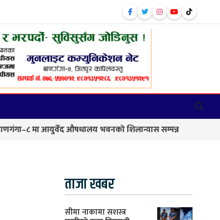
आयुर्वेद औषधालय भवनको शिलान्यास सम्पन्न
कालिकामा आफन्त भ
ताजा खबर
सीमा नाकामा सशस्त्र