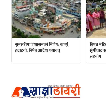
सुनसरीमा प्रशासनको निर्णय: कर्फ्यु
विपन्न मह
हटाइयो, निषेध आदेश यथावत्
श्रृंगीघा
सहयोग
हाम्रो टीम
प्रधान सम्
अर्गानिक मिडिया प्रा.लि. द्वारासंचालित