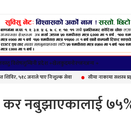
वस्तु विशेष
लुम्बिनी प्रदेश +
खेलकुद
मनोरन्जन
अन्य +
५१८ जनाले पाए निःशुल्क सेवा
सीमा नाकामा सशस्त्र प्रहरीको क
वारी कर नबुझाएकालाई ७५