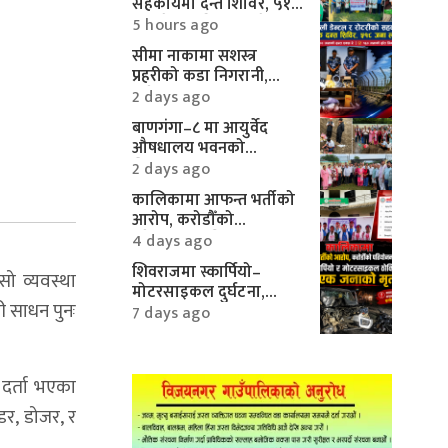
सहकार्यमा दन्त शिविर, ५१८
जनाले पाए निःशुल्क सेवा
5 hours ago
सीमा नाकामा सशस्त्र
प्रहरीको कडा निगरानी,
करिब १० लाखका
2 days ago
मोटरपार्ट्स बरामद
बाणगंगा–८ मा आयुर्वेद
औषधालय भवनको
शिलान्यास सम्पन्न
2 days ago
कालिकामा आफन्त भर्तीको
आरोप, करोडौँको
परियोजनामाथि गम्भीर प्रश्न
4 days ago
शिवराजमा स्कार्पियो–
सो व्यवस्था
मोटरसाइकल दुर्घटना,
 साधन पुनः
एकको मृत्यु
7 days ago
त दर्ता भएका
डर, डोजर, र