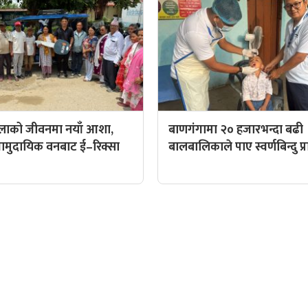
िलाको जीवनमा नयाँ आशा,
बाणगंगामा २० हजारभन्दा बढी
ट सामुदायिक वनबाट ई–रिक्सा
बालबालिकाले पाए स्वर्णबिन्दु प
QUICK LINKS
पादक: पशुपति गिरी
Preeti To Unicode
Unicode to Preeti