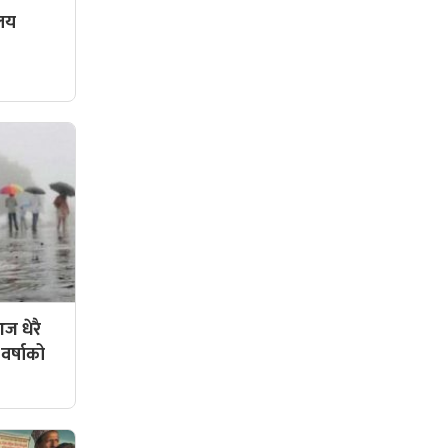
ालय
ज धेरै
 वर्षाको