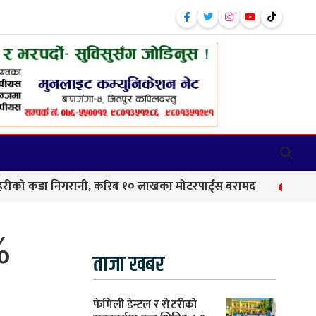
डा निगरानी, करिब १० लाखका मोटरपार्ट्स बरामद
बाणगंगा–८ मा 
%
ताजा खबर
फेमिली डेन्टल र रोटरीको