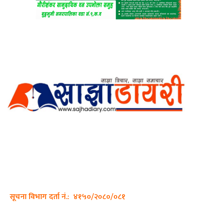
अर्गानिक मिडिया प्रा.लि. द्वारासंचालित
साझा डायरी डटकम अनलाइन
ठेगाना: कपिलवस्तु, लुम्बिनी प्रदेश
सम्पर्क नं.: +977-9862270263
इमेल:
sajhadiary@gmail.com
सूचना विभाग दर्ता नं.: ४१५०/२०८०/०८१