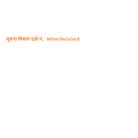
साझा डायरी डटकम अनलाइन
ठेगाना: कपिलवस्तु, लुम्बिनी प्रदेश
सम्पर्क नं.: +977-9862270263
इमेल:
sajhadiary@gmail.com
सूचना विभाग दर्ता नं.: ४१५०/२०८०/०८१
हाम्रो टीम
प्रधान सम्पादक: पशुपति गिरी
सम्पादक: अनिस बन्जाडे
व्यवस्थापक: केशव खनाल
भिडियो सम्पादक:
फोटो ग्राफी: