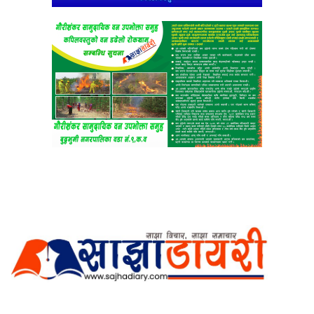
अर्गानिक मिडिया प्रा.लि. द्वारासंचालित