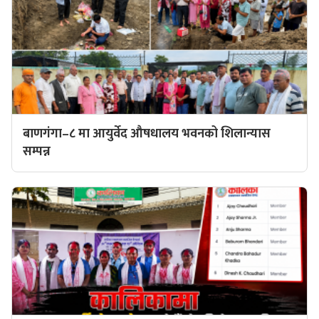
बाणगंगा–८ मा आयुर्वेद औषधालय भवनको शिलान्यास
सम्पन्न