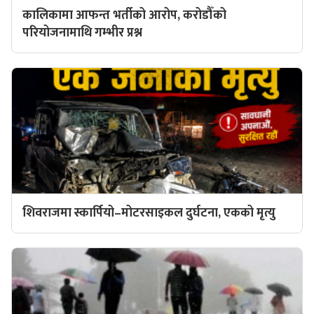
कालिकामा आफन्त भर्तीको आरोप, करोडौँको
परियोजनामाथि गम्भीर प्रश्न
शिवराजमा स्कार्पियो–मोटरसाइकल दुर्घटना, एकको मृत्यु