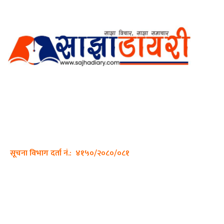
अर्गानिक मिडिया प्रा.लि. द्वारासंचालित
साझा डायरी डटकम अनलाइन
ठेगाना: कपिलवस्तु, लुम्बिनी प्रदेश
सम्पर्क नं.: +977-9862270263
इमेल:
sajhadiary@gmail.com
सूचना विभाग दर्ता नं.: ४१५०/२०८०/०८१
हाम्रो टीम
प्रधान सम्पादक: पशुपति गिरी