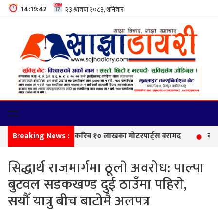
14:19:43
Breaking News :
सीमा
सिद्धार्थ राजमार्गमा ठूलाे अवरोध: पाल्पा
बुटवल सडकखण्ड दुई ठाउँमा पहिरो,
सयौँ यात्रु बीच बाटोमै अलपत्र