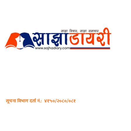
अर्गानिक मिडिया प्रा.लि. द्वारासंचालित
साझा डायरी डटकम अनलाइन
ठेगाना: कपिलवस्तु, लुम्बिनी प्रदेश
सम्पर्क नं.: +977-9862270263
इमेल:
sajhadiary@gmail.com
सूचना विभाग दर्ता नं.: ४१५०/२०८०/०८१
हाम्रो टीम