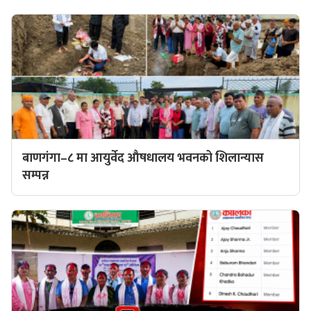
बाणगंगा–८ मा आयुर्वेद औषधालय भवनको शिलान्यास
सम्पन्न