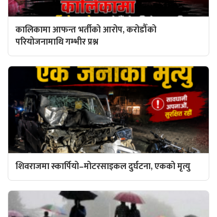
कालिकामा आफन्त भर्तीको आरोप, करोडौँको
परियोजनामाथि गम्भीर प्रश्न
शिवराजमा स्कार्पियो–मोटरसाइकल दुर्घटना, एकको मृत्यु