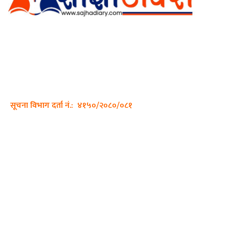
अर्गानिक मिडिया प्रा.लि. द्वारासंचालित
साझा डायरी डटकम अनलाइन
ठेगाना: कपिलवस्तु, लुम्बिनी प्रदेश
सम्पर्क नं.: +977-9862270263
इमेल:
sajhadiary@gmail.com
सूचना विभाग दर्ता नं.: ४१५०/२०८०/०८१
हाम्रो टीम
प्रधान सम्पादक: पशुपति गिरी
सम्पादक: अनिस बन्जाडे
व्यवस्थापक: केशव खनाल
भिडियो सम्पादक: