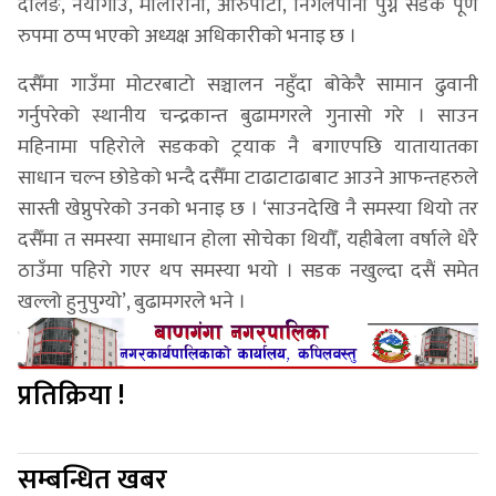
दर्लिङ, नयाँगाउँ, मालारानी, आरुपाटा, निगलपानी पुग्ने सडक पूर्ण
रुपमा ठप्प भएको अध्यक्ष अधिकारीको भनाइ छ ।
दसैँमा गाउँमा मोटरबाटो सञ्चालन नहुँदा बोकेरै सामान ढुवानी
गर्नुपरेको स्थानीय चन्द्रकान्त बुढामगरले गुनासो गरे । साउन
महिनामा पहिरोले सडकको ट्रयाक नै बगाएपछि यातायातका
साधान चल्न छोडेको भन्दै दसैँमा टाढाटाढाबाट आउने आफन्तहरुले
सास्ती खेप्नुपरेको उनको भनाइ छ । ‘साउनदेखि नै समस्या थियो तर
दसैँमा त समस्या समाधान होला सोचेका थियौँ, यहीबेला वर्षाले धेरै
ठाउँमा पहिरो गएर थप समस्या भयो । सडक नखुल्दा दसैं समेत
खल्लो हुनुपुग्यो’, बुढामगरले भने ।
प्रतिक्रिया !
सम्बन्धित खबर