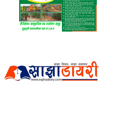
अर्गानिक मिडिया प्रा.लि. द्वारासंचालित
साझा डायरी डटकम अनलाइन
ठेगाना: कपिलवस्तु, लुम्बिनी प्रदेश
सम्पर्क नं.: +977-9862270263
इमेल:
sajhadiary@gmail.com