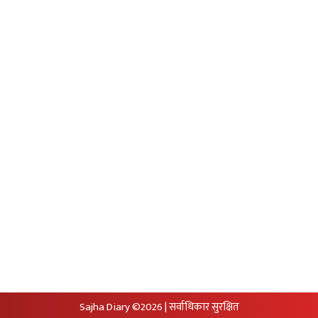
Unicode to Preeti
Privacy Policy
आजको सुनचादीको मुल्य
आजको राशिफल
आजको विदेशी मुद्राको विक्रीदर
सामाजिक संजालमा हामी
Sajha Diary ©2026 | सर्वाधिकार सुरक्षित