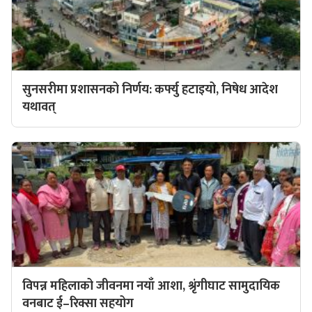
सुनसरीमा प्रशासनको निर्णय: कर्फ्यु हटाइयो, निषेध आदेश
यथावत्
विपन्न महिलाको जीवनमा नयाँ आशा, श्रृंगीघाट सामुदायिक
वनबाट ई–रिक्सा सहयोग