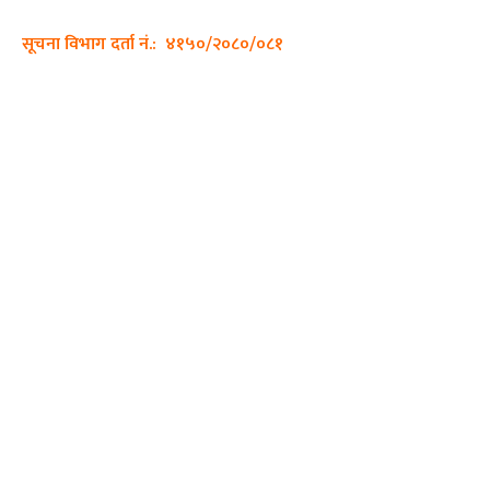
सूचना विभाग दर्ता नं.: ४१५०/२०८०/०८१
हाम्रो टीम
प्रधान सम्पादक: पशुपति गिरी
सम्पादक: अनिस बन्जाडे
व्यवस्थापक: केशव खनाल
भिडियो सम्पादक:
फोटो ग्राफी:
QUICK LINKS
Preeti To Unicode