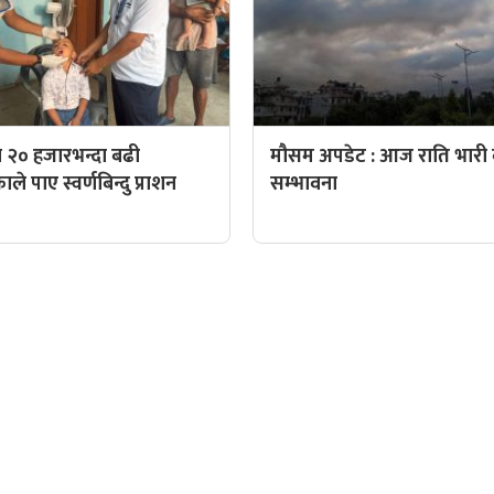
 २० हजारभन्दा बढी
मौसम अपडेट : आज राति भारी व
े पाए स्वर्णबिन्दु प्राशन
सम्भावना
QUICK LINKS
पादक: पशुपति गिरी
Preeti To Unicode
Unicode to Preeti
निस बन्जाडे
Privacy Policy
आजको सुनचादीको मुल्य