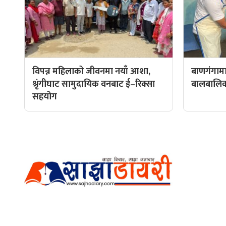
विपन्न महिलाको जीवनमा नयाँ आशा,
बाणगंगामा
श्रृंगीघाट सामुदायिक वनबाट ई–रिक्सा
बालबालिकाल
सहयोग
हाम्रो टीम
प्रधान सम्
अर्गानिक मिडिया प्रा.लि. द्वारासंचालित
सम्पादक: अ
साझा डायरी डटकम अनलाइन
ठेगाना: कपिलवस्तु, लुम्बिनी प्रदेश