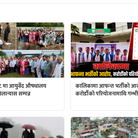
८ मा आयुर्वेद औषधालय
कालिकामा आफन्त भर्तीको आर
ान्यास सम्पन्न
करोडौँको परियोजनामाथि गम्भीर 