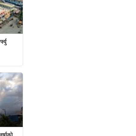
फ्यु
र्षाको