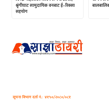
श्रृंगीघाट सामुदायिक वनबाट ई–रिक्सा
बालबालिकाल
सहयोग
हाम्रो टीम
प्रधान सम्
अर्गानिक मिडिया प्रा.लि. द्वारासंचालित
सम्पादक: अ
साझा डायरी डटकम अनलाइन
ठेगाना: कपिलवस्तु, लुम्बिनी प्रदेश
व्यवस्थाप
सम्पर्क नं.: +977-9862270263
भिडियो सम्
इमेल:
sajhadiary@gmail.com
फोटो ग्राफी
सूचना विभाग दर्ता नं.: ४१५०/२०८०/०८१