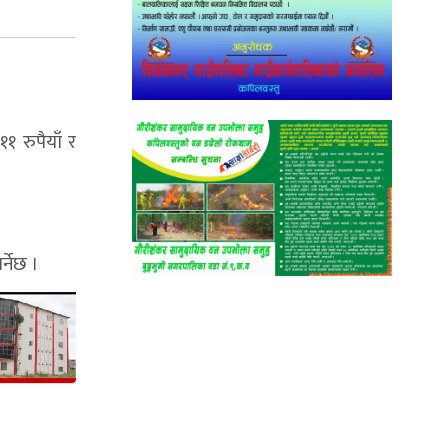
१ रुपैयाँ र
्नेछ ।