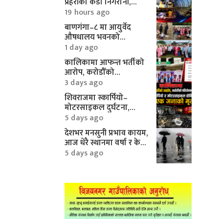
प्रहरीको कडा निगरानी,
करिब १० लाखका
19 hours ago
मोटरपार्ट्स बरामद
बाणगंगा–८ मा आयुर्वेद
औषधालय भवनको
शिलान्यास सम्पन्न
1 day ago
कालिकामा आफन्त भर्तीको
आरोप, करोडौँको
परियोजनामाथि गम्भीर प्रश्न
3 days ago
शिवराजमा स्कार्पियो–
मोटरसाइकल दुर्घटना,
एकको मृत्यु
5 days ago
देशभर मनसुनी प्रभाव कायम,
आज धेरै स्थानमा वर्षा र केही
क्षेत्रमा भारी वर्षाको
5 days ago
सम्भावना