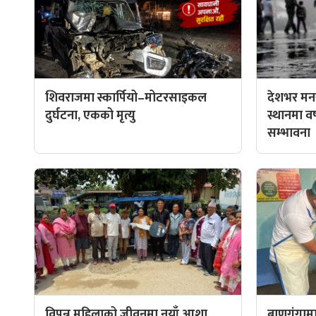
शिवराजमा स्कार्पियो–मोटरसाइकल
देशभर मनस
दुर्घटना, एकको मृत्यु
स्थानमा वर्ष
सम्भावना
विपन्न महिलाको जीवनमा नयाँ आशा,
बाणगंगामा