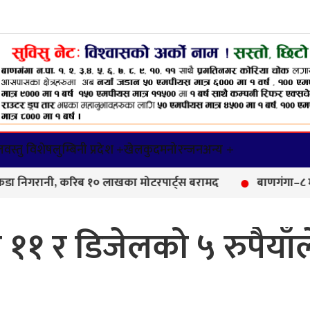
वस्तु विशेष
लुम्बिनी प्रदेश +
खेलकुद
मनोरन्जन
अन्य +
ानी, करिब १० लाखका मोटरपार्ट्स बरामद
बाणगंगा–८ मा आयुर्वे
ा ११ र डिजेलको ५ रुपैयाँल