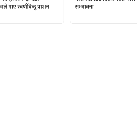
े पाए स्वर्णबिन्दु प्राशन
सम्भावना
QUICK LINKS
पादक: पशुपति गिरी
Preeti To Unicode
Unicode to Preeti
निस बन्जाडे
Privacy Policy
आजको सुनचादीको मुल्य
क: केशव खनाल
आजको राशिफल
पादक:
आजको विदेशी मुद्राको विक्री
: