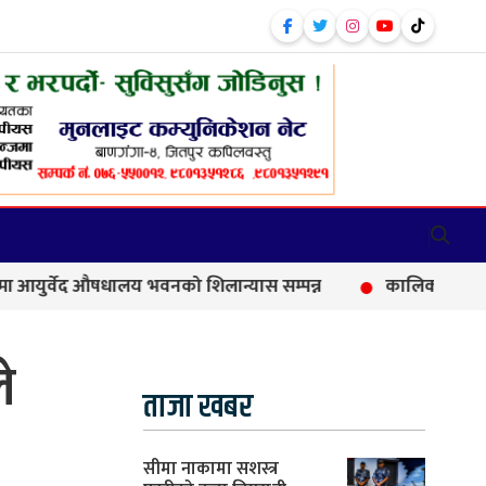
द औषधालय भवनको शिलान्यास सम्पन्न
कालिकामा आफन्त भर्तीको 
े
ताजा खबर
सीमा नाकामा सशस्त्र