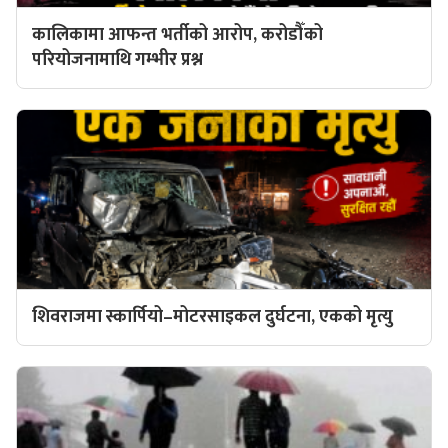
कालिकामा आफन्त भर्तीको आरोप, करोडौँको
परियोजनामाथि गम्भीर प्रश्न
शिवराजमा स्कार्पियो–मोटरसाइकल दुर्घटना, एकको मृत्यु