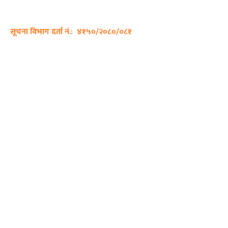
इमेल:
sajhadiary@gmail.com
सूचना विभाग दर्ता नं.: ४१५०/२०८०/०८१
हाम्रो टीम
प्रधान सम्पादक: पशुपति गिरी
सम्पादक: अनिस बन्जाडे
व्यवस्थापक: केशव खनाल
भिडियो सम्पादक:
फोटो ग्राफी:
QUICK LINKS