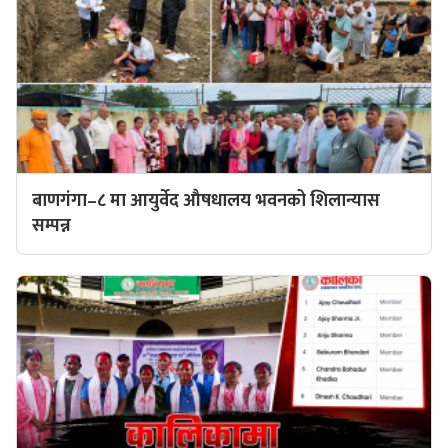
बाणगंगा–८ मा आयुर्वेद औषधालय भवनको शिलान्यास
सम्पन्न