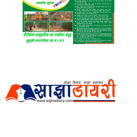
अर्गानिक मिडिया प्रा.लि. द्वारासंचालित
साझा डायरी डटकम अनलाइन
ठेगाना: कपिलवस्तु, लुम्बिनी प्रदेश
सम्पर्क नं.: +977-9862270263