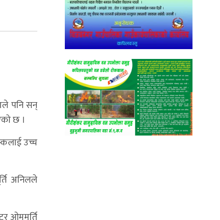
ाले पनि सन्
गएको छ ।
स्कलाई उच्च
्ति अनिलले
्टर ओममूर्ति