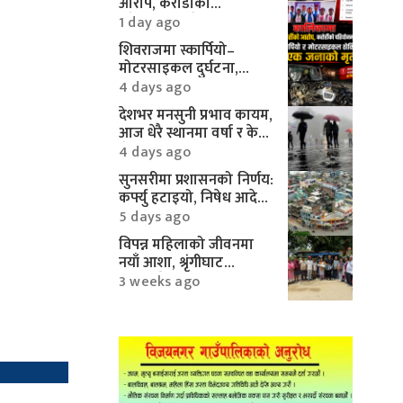
आरोप, करोडौँको
परियोजनामाथि गम्भीर प्रश्न
1 day ago
शिवराजमा स्कार्पियो–
मोटरसाइकल दुर्घटना,
एकको मृत्यु
4 days ago
देशभर मनसुनी प्रभाव कायम,
आज धेरै स्थानमा वर्षा र केही
क्षेत्रमा भारी वर्षाको
4 days ago
सम्भावना
सुनसरीमा प्रशासनको निर्णय:
कर्फ्यु हटाइयो, निषेध आदेश
यथावत्
5 days ago
विपन्न महिलाको जीवनमा
नयाँ आशा, श्रृंगीघाट
सामुदायिक वनबाट ई–
3 weeks ago
रिक्सा सहयोग