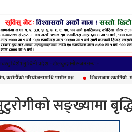
वस्तु विशेष
लुम्बिनी प्रदेश +
खेलकुद
मनोरन्जन
अन्य +
परियोजनामाथि गम्भीर प्रश्न
शिवराजमा स्कार्पियो–मोटरसाइकल दु
ुटुरोगीको सङ्ख्यामा बृद्ध