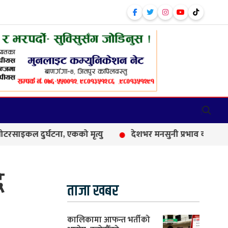
र्घटना, एकको मृत्यु
देशभर मनसुनी प्रभाव कायम, आज धेरै स्थानमा
ि
ताजा खबर
कालिकामा आफन्त भर्तीको