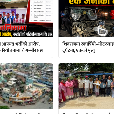
 आफन्त भर्तीको आरोप,
शिवराजमा स्कार्पियो–मोटरस
रियोजनामाथि गम्भीर प्रश्न
दुर्घटना, एकको मृत्यु