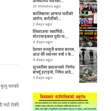
औषधालय भवनको
शिलान्यास सम्पन्न
32 minutes ago
कालिकामा आफन्त भर्तीको
आरोप, करोडौँको
परियोजनामाथि गम्भीर प्रश्न
2 days ago
शिवराजमा स्कार्पियो–
मोटरसाइकल दुर्घटना,
एकको मृत्यु
4 days ago
देशभर मनसुनी प्रभाव कायम,
आज धेरै स्थानमा वर्षा र केही
क्षेत्रमा भारी वर्षाको
4 days ago
सम्भावना
सुनसरीमा प्रशासनको निर्णय:
कर्फ्यु हटाइयो, निषेध आदेश
यथावत्
5 days ago
मृत्यु भएको
 गर्दा रोकी