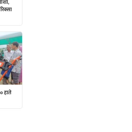
 आशा,
रिक्सा
० हाते