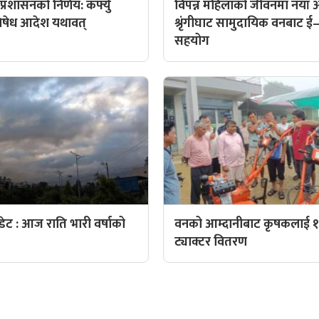
्रशासनको निर्णय: कर्फ्यु
विपन्न महिलाको जीवनमा नयाँ
िषेध आदेश यथावत्
श्रृंगीघाट सामुदायिक वनबाट ई–
सहयोग
ट : आज राति भारी वर्षाको
वनको आम्दानीबाट कृषकलाई १
ट्याक्टर वितरण