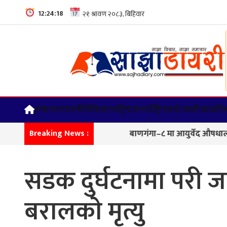
12:24:18
समाचार
राजनीति
विचार
राष्ट्रिय
अन्तर्राष्ट्रिय
अर्थ/वाणीज्य
कपिल
बाणगंगा–८ मा आयुर्वेद औषधालय भवनक
Breaking News :
सडक दुर्घटनामा परी ज
बरालकाे मृत्यु