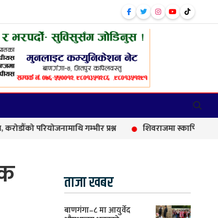
ो परियोजनामाथि गम्भीर प्रश्न
शिवराजमा स्कार्पियो–मोटरसाइकल 
षक
ताजा खबर
बाणगंगा–८ मा आयुर्वेद