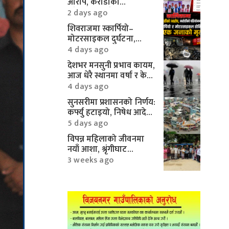
आरोप, करोडौँको
परियोजनामाथि गम्भीर प्रश्न
2 days ago
शिवराजमा स्कार्पियो–
मोटरसाइकल दुर्घटना,
एकको मृत्यु
4 days ago
देशभर मनसुनी प्रभाव कायम,
आज धेरै स्थानमा वर्षा र केही
क्षेत्रमा भारी वर्षाको
4 days ago
सम्भावना
सुनसरीमा प्रशासनको निर्णय:
कर्फ्यु हटाइयो, निषेध आदेश
यथावत्
5 days ago
विपन्न महिलाको जीवनमा
नयाँ आशा, श्रृंगीघाट
सामुदायिक वनबाट ई–
3 weeks ago
रिक्सा सहयोग