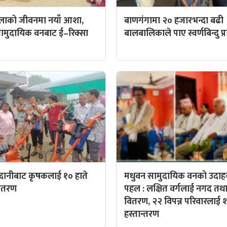
िलाको जीवनमा नयाँ आशा,
बाणगंगामा २० हजारभन्दा बढी
ट सामुदायिक वनबाट ई–रिक्सा
बालबालिकाले पाए स्वर्णबिन्दु प
दानीबाट कृषकलाई १० हाते
मधुवन सामुदायिक वनको उदा
वितरण
पहल : लक्षित वर्गलाई नगद तथा
वितरण, २२ विपन्न परिवारलाई
हस्तान्तरण