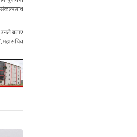
आम चुनावमा
े संकल्पसाथ
े उनले बताए
छ’, महासचिव