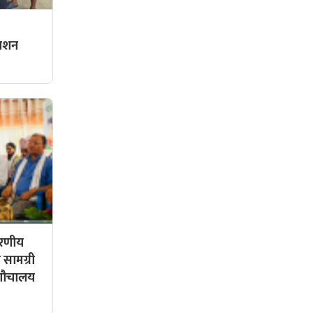
्राशन
हरणीय
 सामग्री
 शौचालय