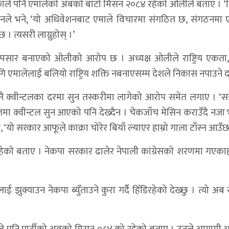
चाहेकाले पनि एमालेको अबको बाटो मिसन २०८४ रहेको ओलीले बताए ।
 उनले भने, ‘यो अधिवेशनबाट एमाले विचारमा संगठित छ, संगठनमा
। त्यसरी लाग्नुहोस् ।’
पसार बनाएको ओलीको आरोप छ । अध्यक्ष ओलीले राष्ट्रिय एकता, 
ि एमालेलाई बलियो राष्ट्रिय शक्ति नबनाएसम्म देशले निकास नपाउने द
ले नै क्वीन्टलका दरमा सुन तस्करीमा लागेको आरोप समेत लगाए । ‘सत्त
ा क्वीन्टल सुन आएको पनि देख्दैन । चेकजाँच मेसिन कराउँदै नजा भन
 ‘यो सरकार आफूले काक्रा चोरेर बियाँ ल्याएर हाम्रो गाला टाँस्न आउँछ
व नरहेको बताए । नेकपा सरकार ढालेर नेपाली कांग्रेसको शरणमा गएक
क्याउन नेकपा ब्युँताउने कुरा गर्दै हिँडिरहेको देख्छु । त्यो अब 