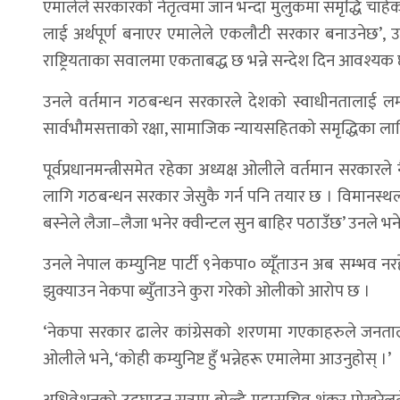
एमालेले सरकारको नेतृत्वमा जान भन्दा मुलुकमा समृद्धि 
लाई अर्थपूर्ण बनाएर एमालेले एकलौटी सरकार बनाउनेछ’,
राष्ट्रियताका सवालमा एकताबद्ध छ भन्ने सन्देश दिन आवश्यक छ 
उनले वर्तमान गठबन्धन सरकारले देशको स्वाधीनतालाई लम्
सार्वभौमसत्ताको रक्षा, सामाजिक न्यायसहितको समृद्धिका लाग
पूर्वप्रधानमन्त्रीसमेत रहेका अध्यक्ष ओलीले वर्तमान सरकार
लागि गठबन्धन सरकार जेसुकै गर्न पनि तयार छ । विमानस्थलम
बस्नेले लैजा–लैजा भनेर क्वीन्टल सुन बाहिर पठाउँछ’ उनले भने,
उनले नेपाल कम्युनिष्ट पार्टी ९नेकपा० व्यूँताउन अब सम्भ
झुक्याउन नेकपा ब्युँताउने कुरा गरेको ओलीको आरोप छ ।
‘नेकपा सरकार ढालेर कांग्रेसको शरणमा गएकाहरुले जनतालाई झु
ओलीले भने, ‘कोही कम्युनिष्ट हुँ भन्नेहरू एमालेमा आउनुहोस् ।’