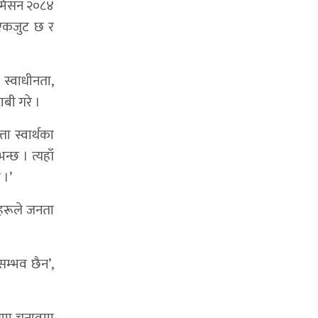
 ‘मिसन २०८४
 एकजुट छ र
स्वाधीनता,
ाबी गरे ।
ा स्वार्थका
्छ । त्यहाँ
 ।’
ाहरूले जनता
सम्भव छैन’,