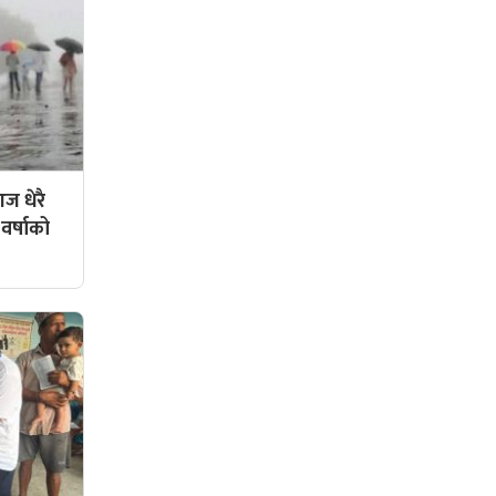
ज धेरै
 वर्षाको