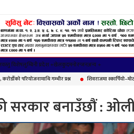
वस्तु विशेष
लुम्बिनी प्रदेश +
खेलकुद
मनोरन्जन
अन्य +
नामाथि गम्भीर प्रश्न
शिवराजमा स्कार्पियो–मोटरसाइकल दुर्घटन
 सरकार बनाउँछौं : ओल