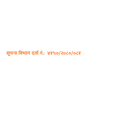
अर्गानिक मिडिया प्रा.लि. द्वारासंचालित
साझा डायरी डटकम अनलाइन
ठेगाना: कपिलवस्तु, लुम्बिनी प्रदेश
सम्पर्क नं.: +977-9862270263
इमेल:
sajhadiary@gmail.com
सूचना विभाग दर्ता नं.: ४१५०/२०८०/०८१
हाम्रो टीम
प्रधान सम्पादक: पशुपति गिरी
सम्पादक: अनिस बन्जाडे
व्यवस्थापक: केशव खनाल
भिडियो सम्पादक: