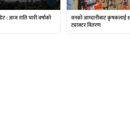
ट : आज राति भारी वर्षाको
वनको आम्दानीबाट कृषकलाई १
ट्याक्टर वितरण
QUICK LINKS
पादक: पशुपति गिरी
Preeti To Unicode
Unicode to Preeti
निस बन्जाडे
Privacy Policy
आजको सुनचादीको मुल्य
क: केशव खनाल
आजको राशिफल
पादक:
आजको विदेशी मुद्राको विक्री
: