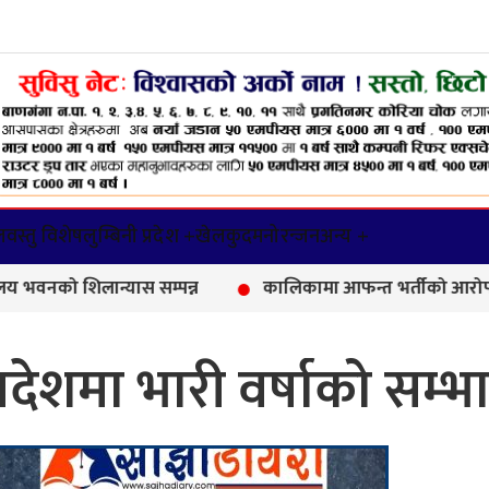
वस्तु विशेष
लुम्बिनी प्रदेश +
खेलकुद
मनोरन्जन
अन्य +
िलान्यास सम्पन्न
कालिकामा आफन्त भर्तीको आरोप, करोडौँको प
्रदेशमा भारी वर्षाको सम्भ