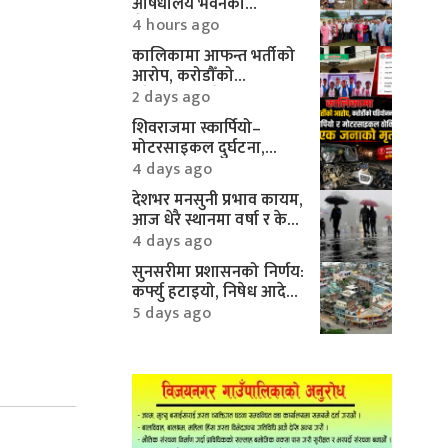
औषधालय भवनको
शिलान्यास सम्पन्न
4 hours ago
कालिकामा आफन्त भर्तीको
आरोप, करोडौँको
परियोजनामाथि गम्भीर प्रश्न
2 days ago
शिवराजमा स्कार्पियो–
मोटरसाइकल दुर्घटना,
एकको मृत्यु
4 days ago
देशभर मनसुनी प्रभाव कायम,
आज धेरै स्थानमा वर्षा र केही
क्षेत्रमा भारी वर्षाको
4 days ago
सम्भावना
सुनसरीमा प्रशासनको निर्णय:
कर्फ्यु हटाइयो, निषेध आदेश
यथावत्
5 days ago