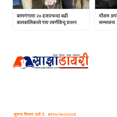
बाणगंगामा २० हजारभन्दा बढी
मौसम अपडे
बालबालिकाले पाए स्वर्णबिन्दु प्राशन
सम्भावना
हाम्रो टीम
प्रधान सम्
अर्गानिक मिडिया प्रा.लि. द्वारासंचालित
सम्पादक: अ
साझा डायरी डटकम अनलाइन
ठेगाना: कपिलवस्तु, लुम्बिनी प्रदेश
व्यवस्थाप
सम्पर्क नं.: +977-9862270263
भिडियो सम्
इमेल:
sajhadiary@gmail.com
फोटो ग्राफी
सूचना विभाग दर्ता नं.: ४१५०/२०८०/०८१