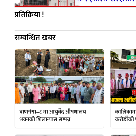
प्रतिक्रिया !
सम्बन्धित खबर
बाणगंगा–८ मा आयुर्वेद औषधालय
कालिकामा
भवनको शिलान्यास सम्पन्न
करोडौँको प