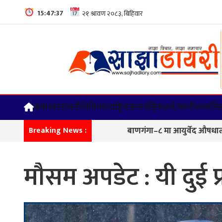
15:47:38
समाचार
राजनीति
विचार
राष्ट्रिय
अन्तर्राष्ट्रिय
अर्थ/वाणीज्य
कपिल
बाणगंगा–८ मा आयुर्वेद औषधालय भवनको श
Breaking News :
मौसम अपडेट : यी दुई प