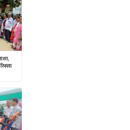
 आशा,
रिक्सा