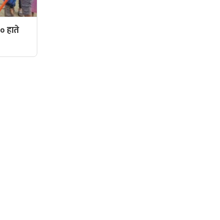
० हाते
सामाजिक संजालमा हामी
दर