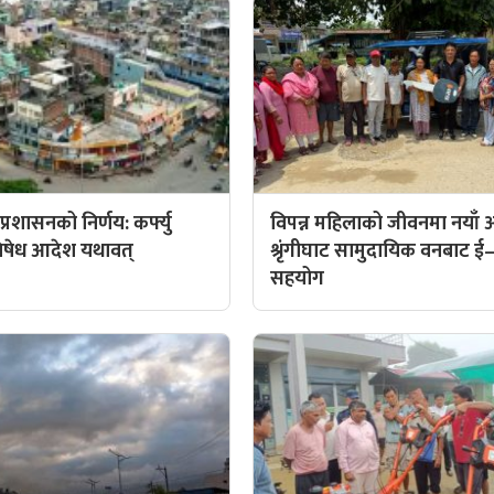
्रशासनको निर्णय: कर्फ्यु
विपन्न महिलाको जीवनमा नयाँ
िषेध आदेश यथावत्
श्रृंगीघाट सामुदायिक वनबाट ई–
सहयोग