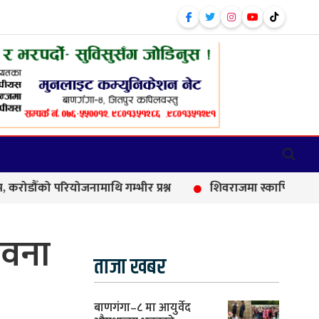
रियोजनामाथि गम्भीर प्रश्न
शिवराजमा स्कार्पियो–मोटरसाइकल दु
ावना
ताजा खबर
बाणगंगा–८ मा आयुर्वेद