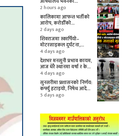
औषधालय भवनको
शिलान्यास सम्पन्न
2 hours ago
कालिकामा आफन्त भर्तीको
आरोप, करोडौँको
परियोजनामाथि गम्भीर प्रश्न
2 days ago
शिवराजमा स्कार्पियो–
मोटरसाइकल दुर्घटना,
एकको मृत्यु
4 days ago
देशभर मनसुनी प्रभाव कायम,
आज धेरै स्थानमा वर्षा र केही
क्षेत्रमा भारी वर्षाको
4 days ago
सम्भावना
सुनसरीमा प्रशासनको निर्णय:
कर्फ्यु हटाइयो, निषेध आदेश
यथावत्
5 days ago