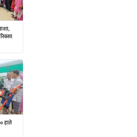
 आशा,
रिक्सा
० हाते