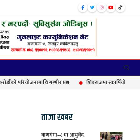
जनामाथि गम्भीर प्रश्न
शिवराजमा स्कार्पियो–मोटरसाइकल दुर्घट
ताजा खबर
बाणगंगा–८ मा आयुर्वेद