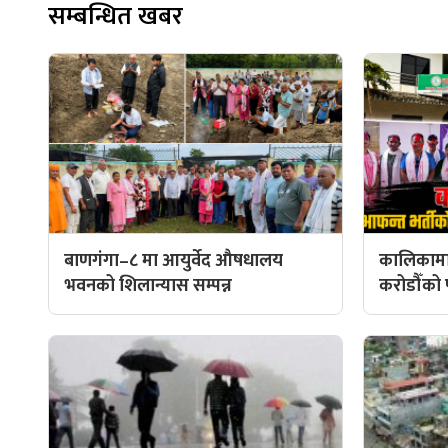
सम्बन्धित खबर
बाणगंगा–८ मा आयुर्वेद औषधालय
कालिकामा
भवनको शिलान्यास सम्पन्न
करोडौँको प