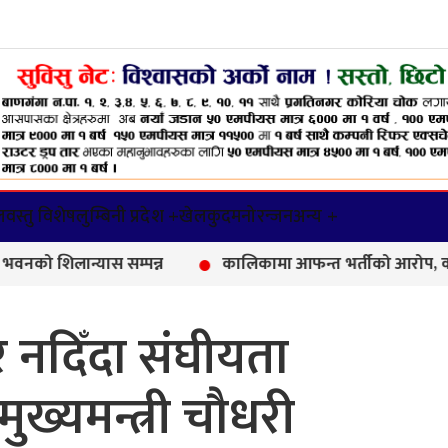
वस्तु विशेष
लुम्बिनी प्रदेश +
खेलकुद
मनोरन्जन
अन्य +
न्यास सम्पन्न
कालिकामा आफन्त भर्तीको आरोप, करोडौँको परियो
नदिँदा संघीयता
ुख्यमन्त्री चौधरी