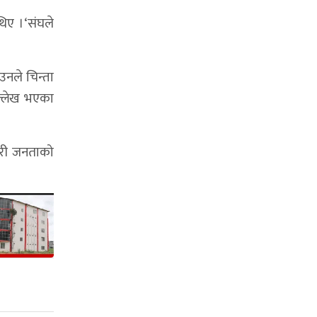
थिए ।‘संघले
उनले चिन्ता
ल्लेख भएका
गरी जनताको