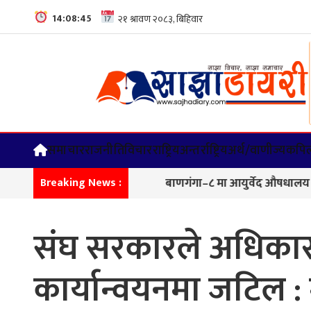
14:08:46
समाचार
राजनीति
विचार
राष्ट्रिय
अन्तर्राष्ट्रिय
अर्थ/वाणीज्य
कपिल
बाणगंगा–८ मा आयुर्वेद औषधालय भवनको शिला
Breaking News :
संघ सरकारले अधिकार 
कार्यान्वयनमा जटिल : म