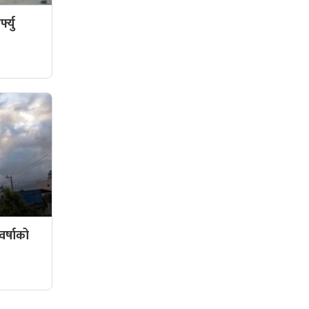
फ्यु
र्षाको