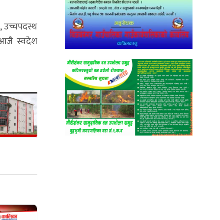
ू, उच्चपदस्थ
 आजै स्वदेश