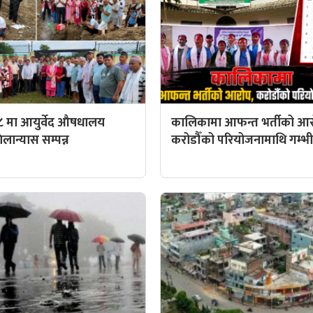
८ मा आयुर्वेद औषधालय
कालिकामा आफन्त भर्तीको आर
ान्यास सम्पन्न
करोडौँको परियोजनामाथि गम्भीर 