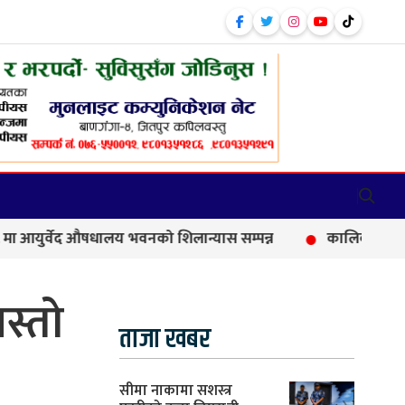
वेद औषधालय भवनको शिलान्यास सम्पन्न
कालिकामा आफन्त भर्तीक
यस्तो
ताजा खबर
सीमा नाकामा सशस्त्र