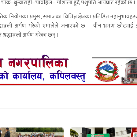
चोक–धुम्वाराही–चावहिल– गौशाला हुँदै पशुपति आर्यघाट रहेको छ ।
क नियोगका प्रमुख, समाजका विभिन्न क्षेत्रका प्रतिष्ठित महानुभावहर
्रद्धाञ्जली अर्पण गरेको एमालेले जनाएको छ । चीन भ्रमण छोट्याई
्रद्धाञ्जली अर्पण गरेका छन् ।