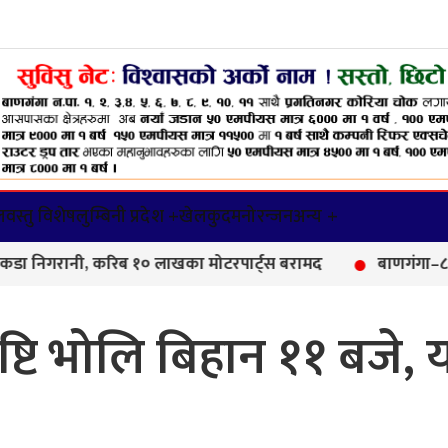
वस्तु विशेष
लुम्बिनी प्रदेश +
खेलकुद
मनोरन्जन
अन्य +
गरानी, करिब १० लाखका मोटरपार्ट्स बरामद
बाणगंगा–८ मा आयुर्
ेष्टि भोलि बिहान ११ बजे, 