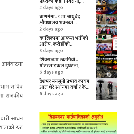
प्रहरीको कडा निगरानी,
करिब १० लाखका
2 days ago
मोटरपार्ट्स बरामद
बाणगंगा–८ मा आयुर्वेद
औषधालय भवनको
शिलान्यास सम्पन्न
2 days ago
कालिकामा आफन्त भर्तीको
आरोप, करोडौँको
परियोजनामाथि गम्भीर प्रश्न
3 days ago
शिवराजमा स्कार्पियो–
ि आर्यघाटमा
मोटरसाइकल दुर्घटना,
एकको मृत्यु
6 days ago
देशभर मनसुनी प्रभाव कायम,
 विभाग सचिव
आज धेरै स्थानमा वर्षा र केही
क्षेत्रमा भारी वर्षाको
6 days ago
ाटमा राजकीय
सम्भावना
 सवारी साधन
यात्राको रुट